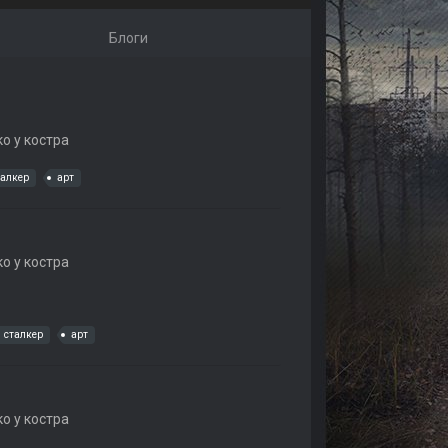
Блоги
о у костра
талкер
арт
о у костра
сталкер
арт
о у костра