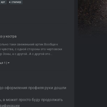
арт
сталкер
о у костра
ольно таки свеженький артик Вообще к
 чувства, с одной стороны это чертовски
оны, а с другой...А с другой это...
щё 1 )
 до оформления профиля руки дошли
, а может просто буду продолжать
одификации