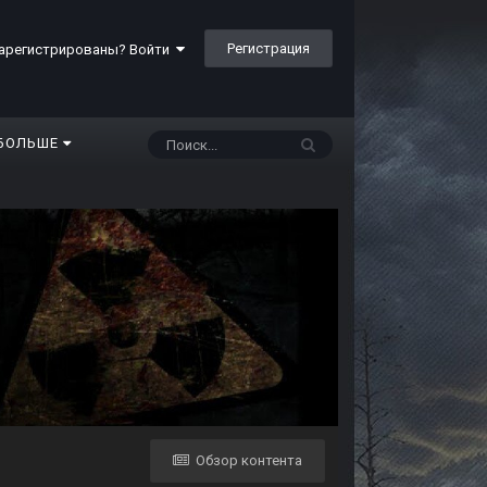
Регистрация
арегистрированы? Войти
БОЛЬШЕ
Обзор контента