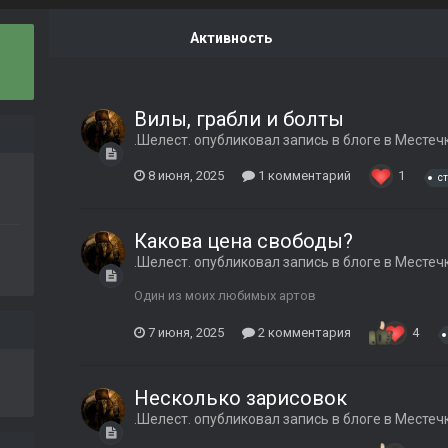
Активность
Вилы, грабли и болты
.Шелест.
опубликовал запись в блоге в
Местечк
8 июня, 2025
1 комментарий
1
с
Какова цена свободы?
.Шелест.
опубликовал запись в блоге в
Местечк
Один из моих любимых артов
7 июня, 2025
2 комментария
4
Несколько зарисовок
.Шелест.
опубликовал запись в блоге в
Местечк