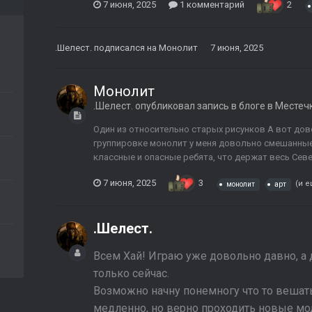
7 июня, 2025
1 комментарий
2
.Шелест.
подписался на
Монолит
7 июня, 2025
Монолит
.Шелест.
опубликовал запись в блоге в
Местечк
Один из относительно старых рисунков А вот дов
группировке монолит у меня довольно смешанные
классные и опасные ребята, что держат весь Север З
7 июня, 2025
3
(и е
монолит
арт
.Шелест.
Всем Хай! Играю уже довольно давно, а
только сейчас.
Возможно начну понемногу что то вешать
медленно, но верно проходить новые м