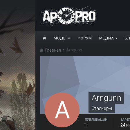
МОДЫ
ФОРУМ
МЕДИА
Б
Arngunn
Главная
Arngunn
Сталкеры
ПУБЛИКАЦИЙ
ЗАРЕ
1
24 и