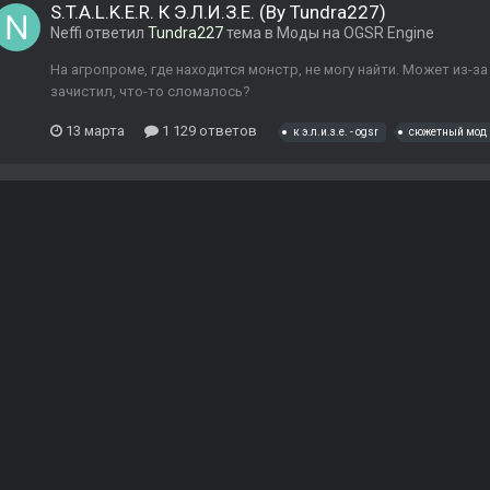
S.T.A.L.K.E.R. К Э.Л.И.З.Е. (By Tundra227)
Neffi
ответил
Tundra227
тема в
Моды на OGSR Engine
На агропроме, где находится монстр, не могу найти. Может из-за
зачистил, что-то сломалось?
13 марта
1 129 ответов
к э.л.и.з.е. - ogsr
сюжетный мод