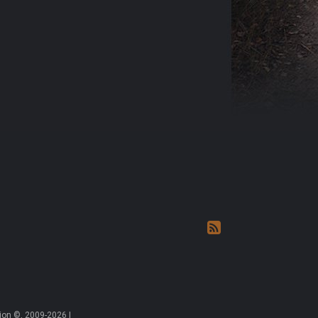
on ©, 2009-2026 |