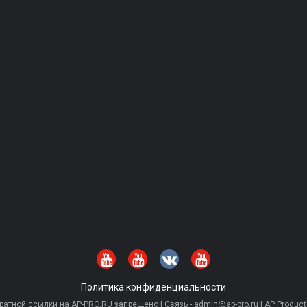
Политика конфиденциальности
тной ссылки на AP-PRO.RU запрещено | Связь - admin@ap-pro.ru | AP Producti