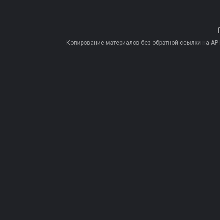
Копирование материалов без обратной ссылки на AP-PR