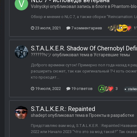
NLC 7 - исповедь ветерана
Volnyckyi
опубликовал запись в блоге в
Phantom-blo
Обзор и мнение о NLC 7, а также сборке "Reincarnation: L
23 июля, 2021
7 комментариев
1
S.T.A.L.K.E.R. Shadow Of Chernobyl Defi
??????ℕツ
опубликовал тема в
Устаревшие темы
Доброго времени суток! Примерно пол года назад я ре
расширить сюжет, так как оригинальный ТЧ хоть сюжет 
кто проходят...
19 июля, 2022
19 ответов
3
stalke
S.T.A.L.K.E.R.: Repainted
shadept
опубликовал тема в
Проекты в разработке
Представляю вам мод, S.T.A.L.K.E.R. : Repainted Названи
2022 или Начало 2023 "Что это за мод такой?" Так сказ