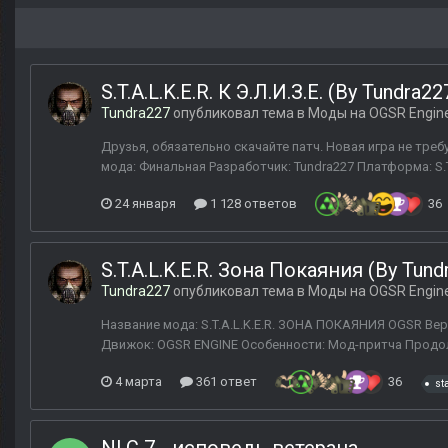
S.T.A.L.K.E.R. К Э.Л.И.З.Е. (By Tundra22
Tundra227
опубликовал тема в
Моды на OGSR Engin
Друзья, обязательно скачайте патч. Новая игра не требу
мода: Финальная Разработчик: Tundra227 Платформа: S.T.
24 января
1 128 ответов
36
S.T.A.L.K.E.R. Зона Покаяния (By Tund
Tundra227
опубликовал тема в
Моды на OGSR Engin
Название мода: S.T.A.L.K.E.R. ЗОНА ПОКАЯНИЯ OGSR Верс
Движок: OGSR ENGINE Особенности: Мод-притча Продо
4 марта
361 ответ
36
st