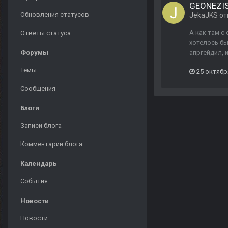
GEONEZIS 
Обновления статусов
JekaJKS
от
А как там с
Ответы статуса
хотелось бы
Форумы
апргейдил, 
Темы
25 октябр
Сообщения
Блоги
Записи блога
Комментарии блога
Календарь
События
Новости
Новости