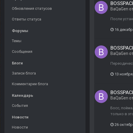
BOSSPACK
Обновления статусов
BaQaGen
о
После устан
Ответы статуса
16 декабр
Форумы
Темы
BOSSPACK
Сообщения
BaQaGen
о
Блоги
Переодическ
Записи блога
13 ноября
Комментарии блога
BOSSPACK
Календарь
BaQaGen
о
События
Босс, пойма
только в эт
Новости
26 октябр
Новости