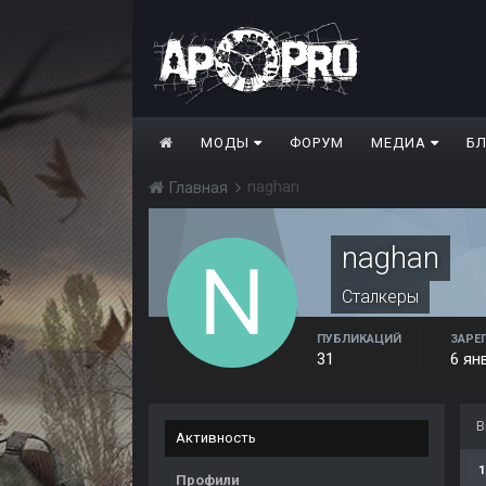
МОДЫ
ФОРУМ
МЕДИА
Б
naghan
Главная
naghan
Сталкеры
ПУБЛИКАЦИЙ
ЗАРЕ
31
6 ян
В
Активность
1
Профили