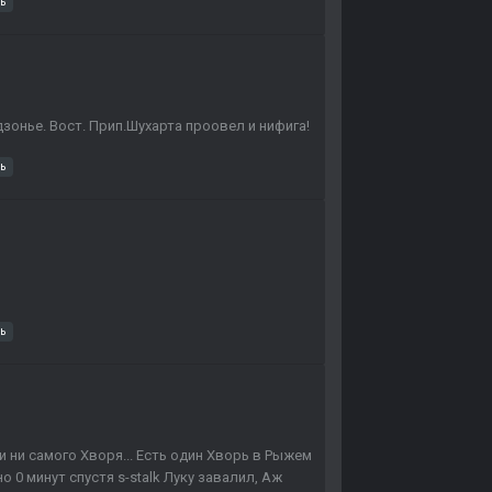
ь
дзонье. Вост. Прип.Шухарта проовел и нифига!
ь
ь
и ни самого Хворя... Есть один Хворь в Рыжем
о 0 минут спустя s-stalk Луку завалил, Аж