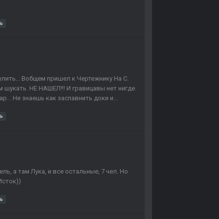
ь
лить... Вобщем пришел к Чертежнику На С.
кам шукать. НЕ НАШЕЛ!!! И гравицавы нет нигде.
р... Не знаешь как заспавнить доки и...
ь
ль, а там Лука, и все остальные, 7 чел. Но
Исток))
ь