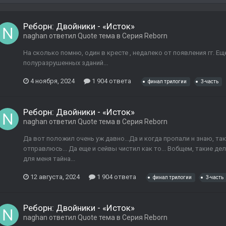
Реборн: Двойники - «Исток»
naghan
ответил
Quote
тема в
Серия Reborn
На сколько помню, один в кресте , недалеко от появления гг. Е
полуразрушенных зданий...
4 ноября, 2024
1 904 ответа
финал трилогии
3-часть
Реборн: Двойники - «Исток»
naghan
ответил
Quote
тема в
Серия Reborn
Да вот положил очень уж давно...Да и когда пропали н знаю, так
отправлюсь... Да еще и сейвы чистил как то... Вобщем, такие дел
для меня тайна...
12 августа, 2024
1 904 ответа
финал трилогии
3-часть
Реборн: Двойники - «Исток»
naghan
ответил
Quote
тема в
Серия Reborn