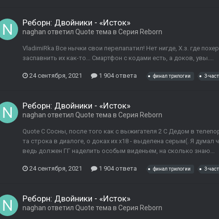
Реборн: Двойники - «Исток»
naghan
ответил
Quote
тема в
Серия Reborn
VladimiRka Все нычки свои перелапатил! Нет нигде, Х.з. где похе
заспавнить их как-то... Смартфон с кодами есть, а доков, увы....
24 сентября, 2021
1 904 ответа
финал трилогии
3-част
Реборн: Двойники - «Исток»
naghan
ответил
Quote
тема в
Серия Reborn
Quote С Сосны, после того как с выжигателя 2 С Дедом в телепо
та строка в диалоге, о доках их х18 - выделена серым(. Я думал 
ведь должен ГГ наделить особым виденьем, на сколько знаю...
24 сентября, 2021
1 904 ответа
финал трилогии
3-част
Реборн: Двойники - «Исток»
naghan
ответил
Quote
тема в
Серия Reborn