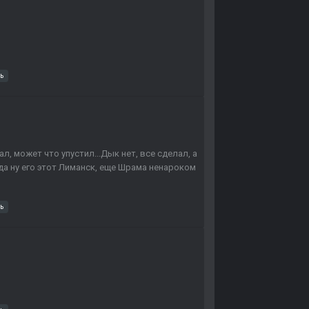
ь
л, может что упустил...Дык нет, все сделал, а
 да ну его этот Лиманск, еще Шрама ненароком
ь