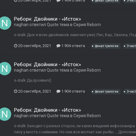
20 сентября, 2021
1 904 ответа
финал трилогии
3-част
Реборн: Двойники - «Исток»
naghan
ответил
Quote
тема в
Серия Reborn
s-stalk Дык я всех двойников замочил уже) Лес, Бар, Свалка, По
20 сентября, 2021
1 904 ответа
финал трилогии
3-част
Реборн: Двойники - «Исток»
naghan
ответил
Quote
тема в
Серия Reborn
s-stalk Да,проявил((
20 сентября, 2021
1 904 ответа
финал трилогии
3-част
Реборн: Двойники - «Исток»
naghan
ответил
Quote
тема в
Серия Reborn
s-stalk Заходил с разных сторон, ни каких вещаний инфосканера 
лесу у моста с наймами. Но они все молчат как рыбы.... Дополнен