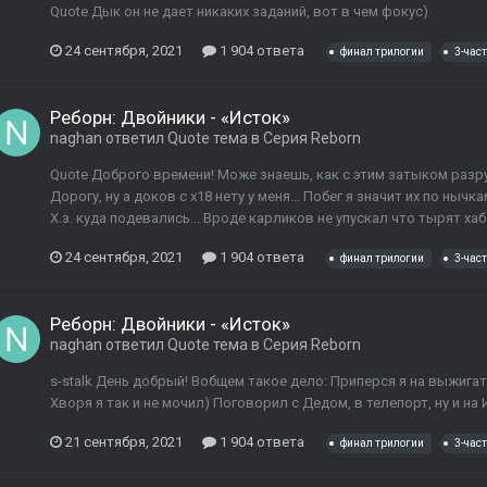
Quote Дык он не дает никаких заданий, вот в чем фокус)
24 сентября, 2021
1 904 ответа
финал трилогии
3-част
Реборн: Двойники - «Исток»
naghan
ответил
Quote
тема в
Серия Reborn
Quote Доброго времени! Може знаешь, как с этим затыком разру
Дорогу, ну а доков с х18 нету у меня... Побег я значит их по ныч
Х.з. куда подевались... Вроде карликов не упускал что тырят хаба
24 сентября, 2021
1 904 ответа
финал трилогии
3-част
Реборн: Двойники - «Исток»
naghan
ответил
Quote
тема в
Серия Reborn
s-stalk День добрый! Вобщем такое дело: Приперся я на выжигате
Хворя я так и не мочил) Поговорил с Дедом, в телепорт, ну и на 
21 сентября, 2021
1 904 ответа
финал трилогии
3-част