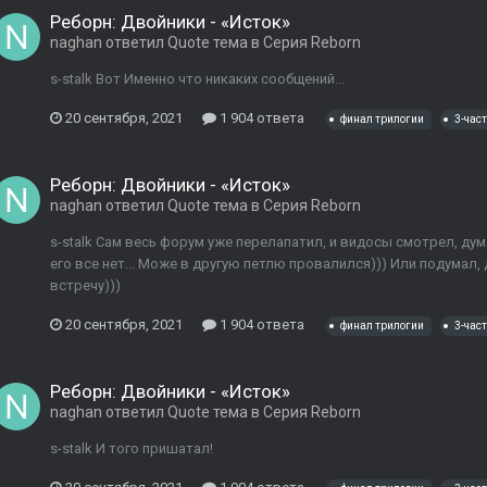
Реборн: Двойники - «Исток»
naghan
ответил
Quote
тема в
Серия Reborn
s-stalk Вот Именно что никаких сообщений...
20 сентября, 2021
1 904 ответа
финал трилогии
3-част
Реборн: Двойники - «Исток»
naghan
ответил
Quote
тема в
Серия Reborn
s-stalk Сам весь форум уже перелапатил, и видосы смотрел, дума
его все нет... Може в другую петлю провалился))) Или подумал,
встречу)))
20 сентября, 2021
1 904 ответа
финал трилогии
3-част
Реборн: Двойники - «Исток»
naghan
ответил
Quote
тема в
Серия Reborn
s-stalk И того пришатал!