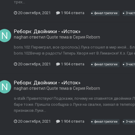
трех...
20 сентября, 2021
1 904 ответа
финал трилогии
3-част
Реборн: Двойники - «Исток»
naghan
ответил
Quote
тема в
Серия Reborn
boris.102 Переиграл, все срослось) Лука отошел в мир иной... 
boris.102Вечер в радость! Теперь Хворя нет В Лиманске! Х.з. Где е
20 сентября, 2021
1 904 ответа
финал трилогии
3-част
Реборн: Двойники - «Исток»
naghan
ответил
Quote
тема в
Серия Reborn
s-stalk Приветствую! Подскажи, почему не спавнятся двойники Л
баре тоже. Пришла сообщуха о Луке на свалке, заехал в телепорт
признаков Луки...
20 сентября, 2021
1 904 ответа
финал трилогии
3-част