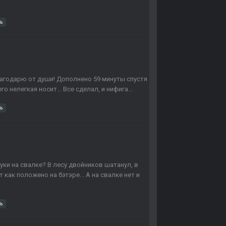
ь
Благодарю от души! Дополнено 59 минуты спустя
го нелегкая носит... Все сделал, и нифига...
ь
уки на свалке? В лесу двойников шатанул, в
 как положено на бэтэре... А на свалке нет и
ь