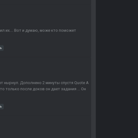
рил их.... Вот и думаю, може кто поможет
ь
рт нырнул. Дополнено 2 минуты спустя Quote А
что только после доков он дает задания ... Он
ь