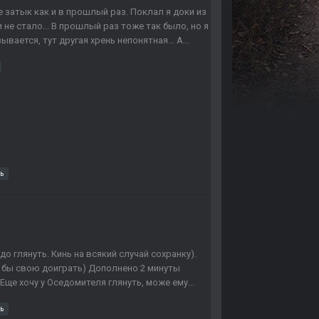
е затык как и в прошлый раз. Поклал я доки из
и не стало... В прошлый раз тоже так было, но я
вается, тут другая хрень непонятная... А...
ь
о глянуть. Кинь на всякий случай сохранку).
ь бы свою доиграть) Дополнено 2 минуты
. Еще хочу у Оседомителя глянуть, може ему...
ь