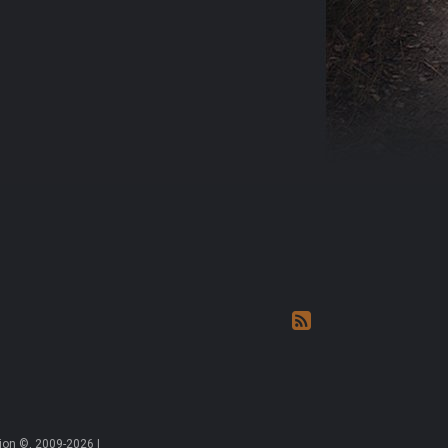
on ©, 2009-2026 |