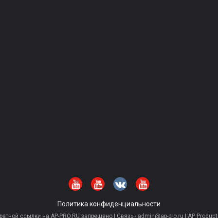
Политика конфиденциальности
тной ссылки на AP-PRO.RU запрещено | Связь - admin@ap-pro.ru | AP Producti