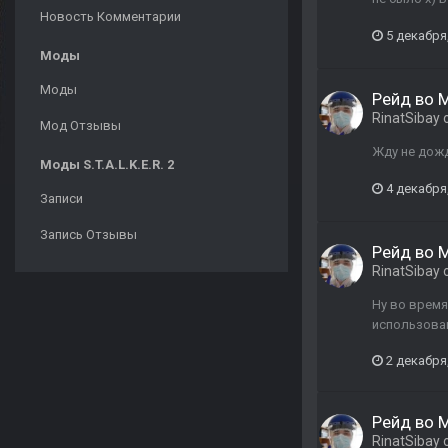
Новость Комментарии
5 декабря
Моды
Моды
Рейд во М
RinatSibay
Мод Отзывы
Жду не дожд
Моды S.T.A.L.K.E.R. 2
4 декабря
Записи
Запись Отзывы
Рейд во М
RinatSibay
Ну во время
использован
2 декабря
Рейд во М
RinatSibay