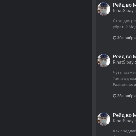
Рейд во М
RinatSibay
Стол для ре
убрать? Мед
30 ноября
Рейд во М
RinatSibay
Чуть позже 
Там в одном
Развелось и
28 ноября
Рейд во М
RinatSibay
Как предлаг