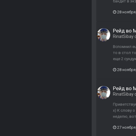
бандит в эк
28 ноября
Рейд во М
RinatSibay
Вспомнил е
то в стол т
еще 2 сунду
28 ноября
Рейд во М
RinatSibay
Приветствую
х) К слову 
неделю, вот
27 ноября