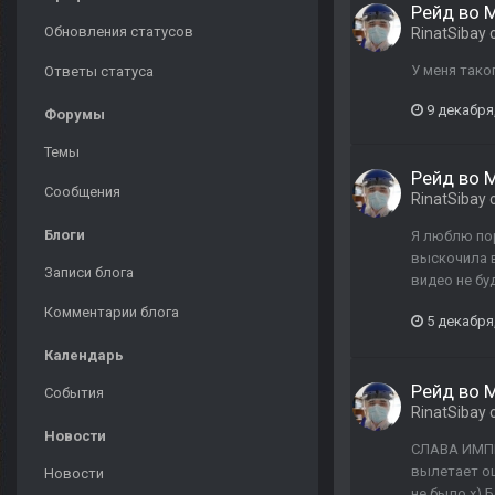
Рейд во М
Обновления статусов
RinatSibay
У меня тако
Ответы статуса
9 декабря
Форумы
Темы
Рейд во М
Сообщения
RinatSibay
Блоги
Я люблю пор
выскочила в
Записи блога
видео не бу
Комментарии блога
5 декабря
Календарь
Рейд во М
События
RinatSibay
Новости
СЛАВА ИМПЕР
вылетает ош
Новости
не было х) 