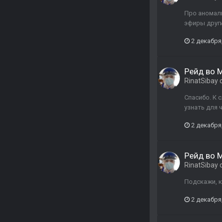
Про аномали
эфиры други
2 декабря
Рейд во М
RinatSibay
Спасибо. К 
узнать для 
2 декабря
Рейд во М
RinatSibay
Подскажи, к
2 декабря