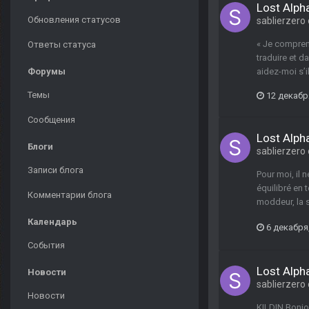
Lost Alp
Обновления статусов
sablierzero
« Je comprend
Ответы статуса
traduire et d
Форумы
aidez-moi s’il
Темы
12 декабр
Сообщения
Lost Alp
Блоги
sablierzero
Записи блога
Pour moi, il 
équilibré en 
Комментарии блога
moddeur, la 
Календарь
6 декабря
События
Lost Alp
Новости
sablierzero
Новости
KILDIN Bonjou