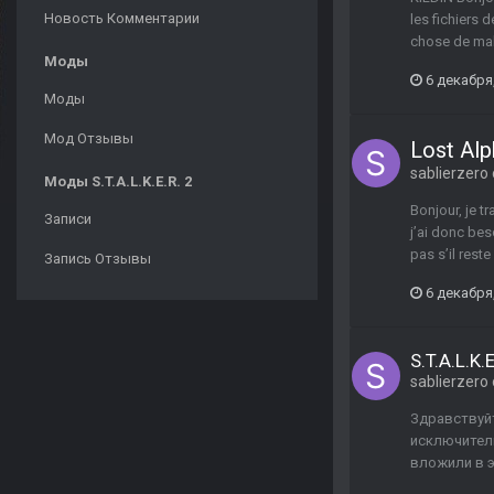
Новость Комментарии
les fichiers 
chose de mal 
Моды
6 декабря
Моды
Мод Отзывы
Lost Al
sablierzero
Моды S.T.A.L.K.E.R. 2
Bonjour, je t
Записи
j’ai donc beso
pas s’il reste
Запись Отзывы
6 декабря
S.T.A.L.K.
sablierzero
Здравствуйт
исключитель
вложили в э