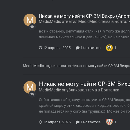
Никак не могу найти СР-3М Вихрь (Anoma
MedicMedic
ответил
MedicMedic
тема в
Болтал
вот и странно, репутация отличная, у того же дол
понимаю макисмальное и давненько), но не появля
12 апреля, 2025
14 ответов
1
MedicMedic
подписался на
Никак не могу найти СР-3М Вихрь 
Никак не могу найти СР-3М Вихрь
MedicMedic
опубликовал тема в
Болталка
Собственно сабж, хочу заполучить СР-3М Вихрь, но 
крайней мере у этих: сидорович, кордон, росток, бо
не попадается ни у кого (на трупиках). Может он то
12 апреля, 2025
14 ответов
1