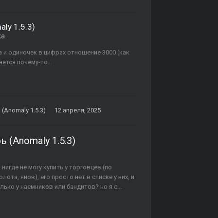
ly 1.5.3)
ка
га и одиночек в цифрах отношение 3000 (как
ется почему-то...
(Anomaly 1.5.3)
12 апреля, 2025
 (Anomaly 1.5.3)
нигде не могу купить у торговцев (по
лота, янов), его просто нет в списке у них, и
лько у наемников или бандитов? но я с...