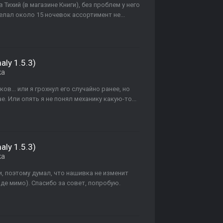
Тихий (в магазине Книги), без проблем у него
елал около 15 ночевок ассортимент не...
ly 1.5.3)
ка
в... или я грохнул его случайно ранее, но
. Или опять я не понял механику какую-то...
ly 1.5.3)
ка
и, поэтому думал, что нашивка не изменит
де мимо). Спасибо за совет, попробую.