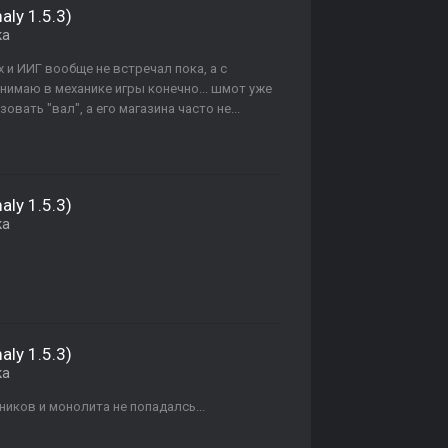
ly 1.5.3)
ка
х и ИИГ вообще не встречал пока, а с
нимаю в механике игры конечно... шмот уже
зовать "вал", а его магазина часто не...
ly 1.5.3)
ка
ly 1.5.3)
ка
мников и монолита не попадалсь...