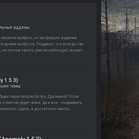
альные аддоны
да начался выброс, но не пришло задание
все время выброса. Подумал, что всегда так
, но потом такого уже не наблюдал, может...
y 1.5.3)
вшие темы
общих переговорах (я про Душмана)? Если
 ответов уйдет вниз, да и все... поднимать
написать здесь, я достаточно много...