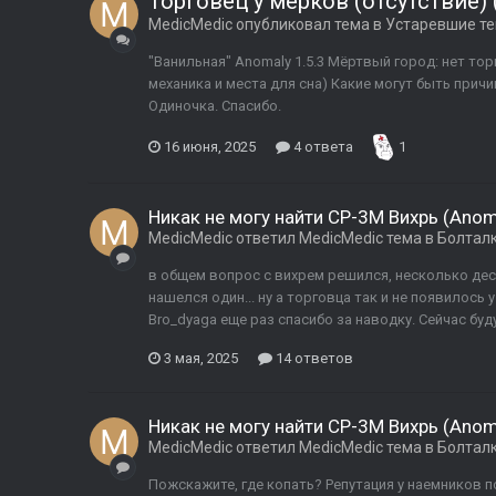
Торговец у мерков (отсутствие) (
MedicMedic
опубликовал тема в
Устаревшие т
"Ванильная" Anomaly 1.5.3 Мёртвый город: нет тор
механика и места для сна) Какие могут быть причи
Одиночка. Спасибо.
16 июня, 2025
4 ответа
1
Никак не могу найти СР-3М Вихрь (Anoma
MedicMedic
ответил
MedicMedic
тема в
Болтал
в общем вопрос с вихрем решился, несколько дес
нашелся один... ну а торговца так и не появилось 
Bro_dyaga еще раз спасибо за наводку. Сейчас буду 
3 мая, 2025
14 ответов
Никак не могу найти СР-3М Вихрь (Anoma
MedicMedic
ответил
MedicMedic
тема в
Болтал
Пожскажите, где копать? Репутация у наемников п