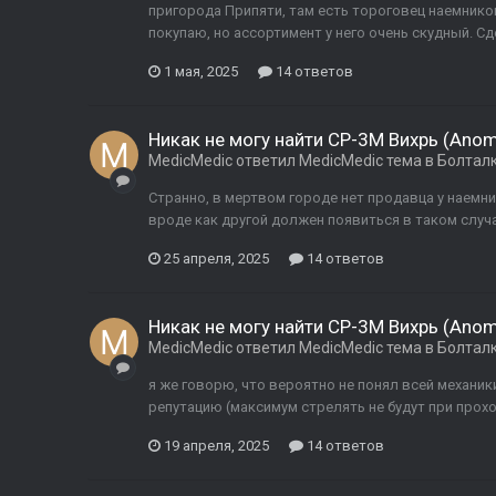
пригорода Припяти, там есть тороговец наемников 
покупаю, но ассортимент у него очень скудный. Сд
1 мая, 2025
14 ответов
Никак не могу найти СР-3М Вихрь (Anoma
MedicMedic
ответил
MedicMedic
тема в
Болтал
Странно, в мертвом городе нет продавца у наемнико
вроде как другой должен появиться в таком случае
25 апреля, 2025
14 ответов
Никак не могу найти СР-3М Вихрь (Anoma
MedicMedic
ответил
MedicMedic
тема в
Болтал
я же говорю, что вероятно не понял всей механик
репутацию (максимум стрелять не будут при прохо
19 апреля, 2025
14 ответов