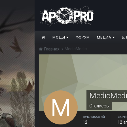
МОДЫ
ФОРУМ
МЕДИА
Б
MedicMedic
Главная
MedicMed
Сталкеры
ПУБЛИКАЦИЙ
ЗАРЕ
12
12 а