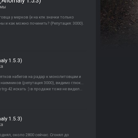
Anomaly 1.5.3)
емы
говца у мерков (и на кпк значки только
ны и как можно починить? (Репутация: 3000).
ly 1.5.3)
ка
ятков набегов на радар к монолитовцам и
у наемников (репутация 3000), видимо глюк...
trg-42 искать :) в продаже тоже не видел...
ly 1.5.3)
ка
однял, около 2800 сейчас. Сгонял до