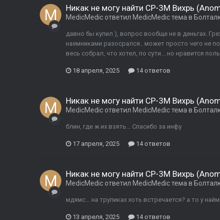
Никак не могу найти СР-3М Вихрь (Anoma
MedicMedic
ответил
MedicMedic
тема в
Болтал
давно бы купил ), вопрос вообще не в деньгах. Гре
наемниками разосрался.. может просто чего не по
весь собрал, что хотел, по сути... но нравится поль
18 апреля, 2025
14 ответов
Никак не могу найти СР-3М Вихрь (Anoma
MedicMedic
ответил
MedicMedic
тема в
Болтал
блин, где ж их взять... Спасибо за инфу
17 апреля, 2025
14 ответов
Никак не могу найти СР-3М Вихрь (Anoma
MedicMedic
ответил
MedicMedic
тема в
Болтал
мдямс... на трупиках хоть встречается? а то у най
13 апреля, 2025
14 ответов