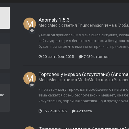
Anomaly 1.5.3
MedicMedic
ответил
Thundervision
тема в
Глоб
у меня он прицеплен, и у меня была ситуация, ког
найти укрытие, и я бегал по местности без урона 
будет, посчитал что именно он причина, прикольно
20 сентября, 2025
7 030 ответов
Торговец у мерков (отсутствие) (Anomal
MedicMedic
ответил
MedicMedic
тема в
Устаре
и при этом могут приходить сообщения от него в 
не
тема кажется осень бесполезной и мешает, она без
искуственно, порочная практика. Ну и прежде чем 
16 июня, 2025
4 ответа