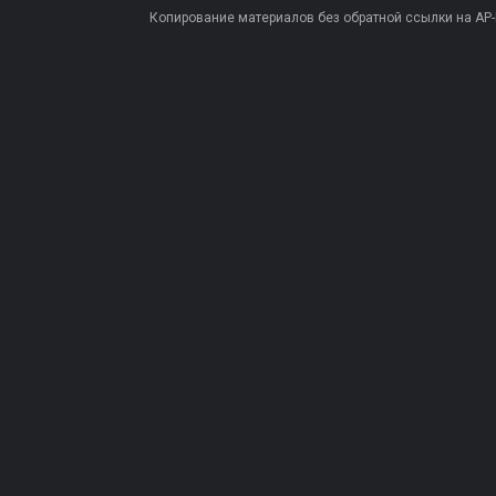
Копирование материалов без обратной ссылки на AP-PR