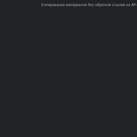
Копирование материалов без обратной ссылки на AP-PR