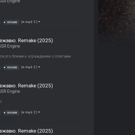
SR Engine
(и ещё 2 )
remake
Дежавю. Remake (2025)
SR Engine
ся,это ближе к ограждению с плитами
(и ещё 2 )
remake
Дежавю. Remake (2025)
SR Engine
о
(и ещё 2 )
remake
Дежавю. Remake (2025)