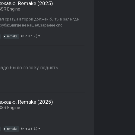
Дежавю. Remake (2025)
SR Engine
ёл сразу,а второй должен быть в зале,где
рубах,нигде не нашёл,заранее спс
(и ещё 2 )
remake
надо было голову поднять
Дежавю. Remake (2025)
SR Engine
(и ещё 2 )
remake