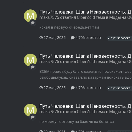
Путь Человека. Шаг в Неизвестность. 
maks7575
ответил
CiberZold
тема в
Моды на OG
искал в первую очередь,нет там
27 мая, 2025
4 706 ответов
путь человека
Путь Человека. Шаг в Неизвестность. 
maks7575
ответил
CiberZold
тема в
Моды на OG
ВСЕМ привет,буду благодарен,кто подскажет,где 
свободы,лукаш сказал,по казармам поискать,вдол
27 мая, 2025
4 706 ответов
путь человека
Путь Человека. Шаг в Неизвестность. 
maks7575
ответил
CiberZold
тема в
Моды на OG
по моему торговцу на базе чн на болотах
23 мая, 2025
4 706 ответов