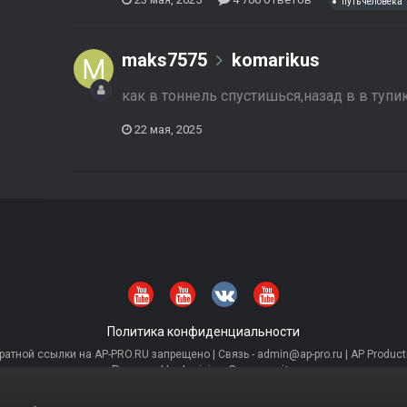
путь человека
maks7575
komarikus
как в тоннель спустишься,назад в в тупи
22 мая, 2025
Политика конфиденциальности
тной ссылки на AP-PRO.RU запрещено | Связь - admin@ap-pro.ru | AP Producti
Powered by Invision Community