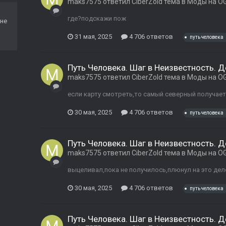
maks7575
ответил
CiberZold
тема в
Моды на OG
где?подскажи пож
не
31 мая, 2025
4 706 ответов
путь человека
Путь Человека. Шаг в Неизвестность. 
maks7575
ответил
CiberZold
тема в
Моды на OG
если карту смотреть,то самый северный получает
30 мая, 2025
4 706 ответов
путь человека
Путь Человека. Шаг в Неизвестность. 
maks7575
ответил
CiberZold
тема в
Моды на OG
выцеливал,пока не получилось,плюнул на это дел
30 мая, 2025
4 706 ответов
путь человека
Путь Человека. Шаг в Неизвестность. 