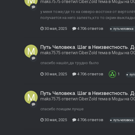
maks7575
ответил
CiberZold
тема в
Моды на OG
у меня тоже,где то на северо-востоке от вертолёт
получается на него залезть,кто то скрин выклад
30 мая, 2025
4 706 ответов
путь человека
Путь Человека. Шаг в Неизвестность. 
maks7575
ответил
CiberZold
тема в
Моды на OG
спасибо нашёл,да трудно было
30 мая, 2025
4 706 ответов
1
пут
Путь Человека. Шаг в Неизвестность. 
maks7575
ответил
CiberZold
тема в
Моды на OG
спасибо поищем лучше
30 мая, 2025
4 706 ответов
путь человека