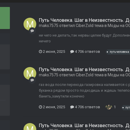
Путь Человека. Шаг в Неизвестность. 
maks7575
ответил
CiberZold
тема в
Моды на OG
ни чего не делать,так нервы целее будут Дополнен
ничего
2 июня, 2025
4 706 ответов
путь человека
Путь Человека. Шаг в Неизвестность. 
maks7575
ответил
CiberZold
тема в
Моды на OG
газ вода после перехода газировка наливается с
буханка рядом просто подходишь и ждешь телепо
банить,замутили конечно
2 июня, 2025
4 706 ответов
1
пут
Путь Человека. Шаг в Неизвестность. 