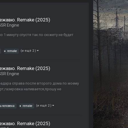
Дежавю. Remake (2025)
SR Engine
о 1 минуту спустя так по сюжету не будет
(и ещё 2 )
remake
Дежавю. Remake (2025)
SR Engine
 радара справа после второго дома по моему
рт,газировка наливается,прошу не
(и ещё 2 )
ь человека
remake
Дежавю. Remake (2025)