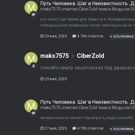
Путь Человека. Шаг в Неизвестность. 
maks7575
ответил
CiberZold
тема в
Моды на OG
кто знает,где тайник для Земко в х-18,первый наш
псевдыш,если правильно понял записку,но ни на т
29 мая, 2025
4 706 ответов
путь человека
maks7575
CiberZold
спасибо,лампу нашёл,искал под дверью,
29 мая, 2025
Путь Человека. Шаг в Неизвестность. 
maks7575
ответил
CiberZold
тема в
Моды на OG
интересовался ,может переиграть,ладно,спасибо
27 мая, 2025
4 706 ответов
путь человека