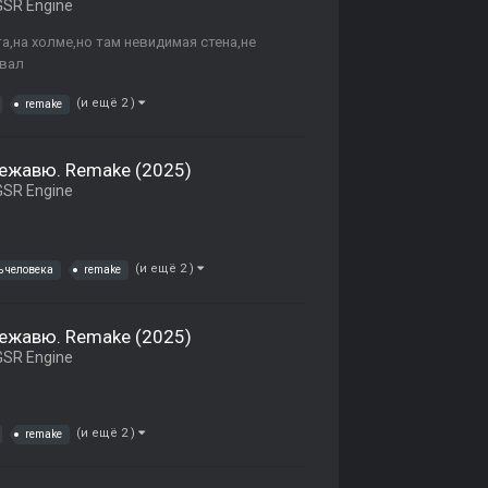
SR Engine
а,на холме,но там невидимая стена,не
ывал
(и ещё 2 )
remake
Дежавю. Remake (2025)
SR Engine
(и ещё 2 )
ь человека
remake
Дежавю. Remake (2025)
SR Engine
(и ещё 2 )
remake