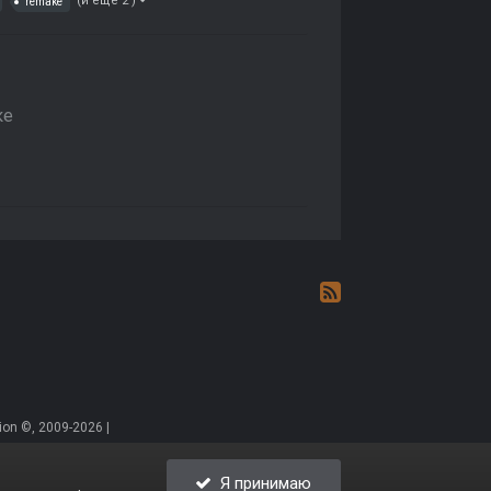
(и ещё 2 )
remake
ке
on ©, 2009-2026 |
Я принимаю