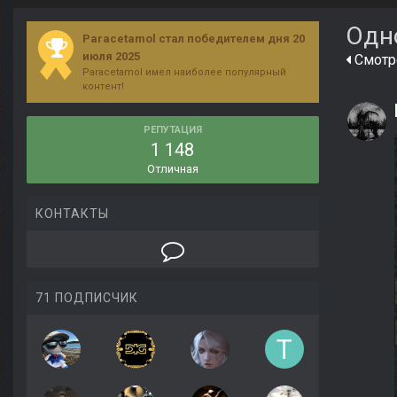
Одн
Paracetamol стал победителем дня 20
июля 2025
Смотре
Paracetamol имел наиболее популярный
контент!
РЕПУТАЦИЯ
1 148
Отличная
КОНТАКТЫ
71 ПОДПИСЧИК