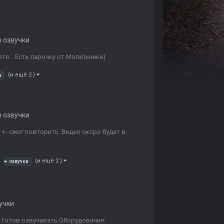
в озвучки
тя... Есть парочку от Могильника)
(и ещё 2 )
а
в озвучки
+- смог повторить. Видео скоро будет в
(и ещё 2 )
озвучка
учки
с: Готов озвучивать Оборудование: