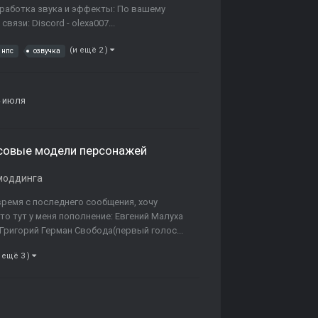
Обработка звука и эффекты: По вашему
язи: Discord - olexa007...
(и ещё 2 )
 нпс
озвучка
4 июля
лосовые модели персонажей
моддинга
время с последнего сообщения, хочу
то тут у меня пополнение: Евгений Малуха
 Григорий Герман Свобода(первый голос...
 ещё 3 )