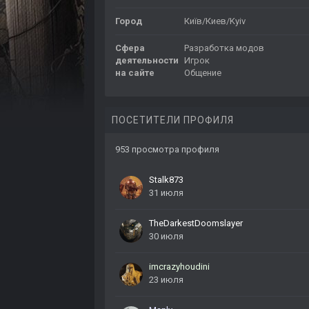
Город
Київ/Киев/Kyiv
Сфера
Разработка модов
деятельности
Игрок
на сайте
Общение
ПОСЕТИТЕЛИ ПРОФИЛЯ
953 просмотра профиля
Stalk873
31 июля
TheDarkestDoomslayer
30 июля
imcrazyhoudini
23 июля