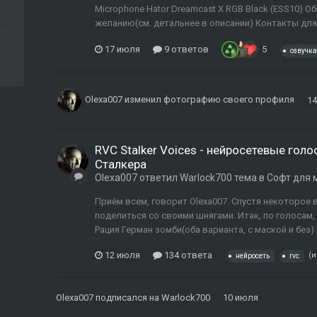
Microphone Hator Dreamcast X RGB Black (ESS10) 
желанию(см. детальнее в описании) Контакты для св
17 июля
9 ответов
5
озвучка
Olexa007
изменил фотографию своего профиля
1
RVC Stalker Voices - нейросетевые го
Сталкера
Olexa007
ответил
Warlock700
тема в
Софт для 
Приём всем, говорит Olexa007. Спустя некоторое 
поделиться со своими шнягами. Итак, по голосам, 
Рация Герман зомби(оба варианта, с маской и без)
12 июля
134 ответа
(и
нейросеть
rvc
Olexa007
подписался на
Warlock700
10 июля