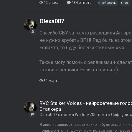
12 апреля
134 ответа
нейросеть
rvc
Olexa007
Спасибо СБУ за то, что разрешили Ап-про
не нужно врубать ВПН! Рад быть на этом с
Если что, то буду более активным хых.
Также могу помочь с репликами + сдела
готовые реплики. Если что пишите)
31 марта
RVC Stalker Voices - нейросетевые го
Сталкера
Olexa007
ответил
Warlock700
тема в
Софт для 
Я дико извиняюсь, а есть какие нибудь решения, 
понимаю что тут домен .ком, но все равно требуе