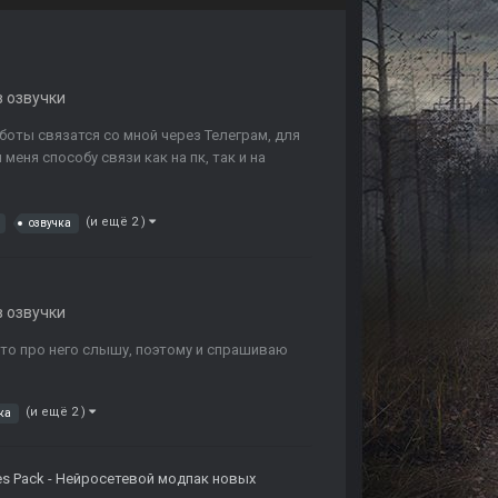
в озвучки
боты связатся со мной через Телеграм, для
еня способу связи как на пк, так и на
(и ещё 2 )
озвучка
в озвучки
осто про него слышу, поэтому и спрашиваю
(и ещё 2 )
ка
es Pack - Нейросетевой модпак новых