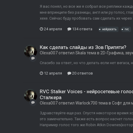
Я вас понял, но все же я собрал все реплики кажд
мне впринципе без разницы, англ или ру голос, гла
хехе. Сейчас буду пробовать сам сделать их через 
24 апреля
134 ответа
нейросеть
rvc
Как сделать слайды из Зов Припяти?
Olexa007
ответил
Skala
тема в
2D-Графика, зву
Спасибо за ответ, но что делать если нет вегаса,
12 апреля
20 ответов
RVC Stalker Voices - нейросетевые го
Сталкера
Olexa007
ответил
Warlock700
тема в
Софт для 
Здравствуйте еще раз. Спустя некоторое время хо
это замечательно. Также есть вопрос насчет голо
Например голос того же Robin Atkin Downes(которы