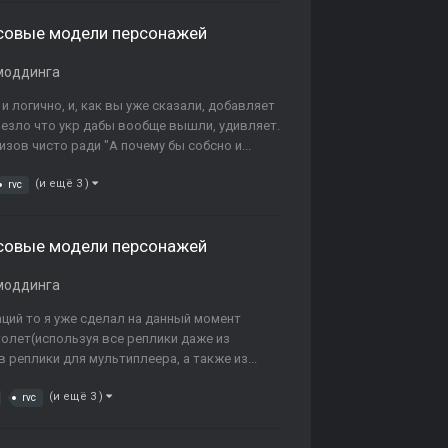
лосовые модели персонажей
моддинга
и логично, и, как вы уже сказали, добавляет
везло что укр дабы вообще вышли, удивляет.
зов чисто ради "А почему бы собсно и...
(и ещё 3 )
rvc
лосовые модели персонажей
моддинга
аций то я уже сделал на данный момент
олет(используя все реплики даже из
реплики для мультиплеера, а также из...
(и ещё 3 )
rvc