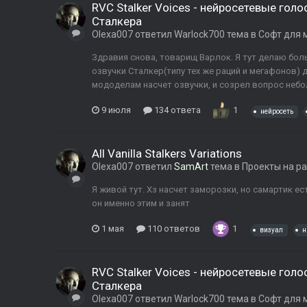
RVC Stalker Voices - нейросетевые го
Сталкера
Olexa007
ответил
Warlock700
тема в
Софт для 
Здравия снова, товарищ Варлок. Я тут делаю бо
озвучки Сталкер(типу тех же раций и мегафонов) 
мододелам насчет озвучки, и созрел вопрос небо
9 июля
134 ответа
1
нейросеть
All Vanilla Stalkers Variations
Olexa007
ответил
SamArt
тема в
Проекты на р
Я живой тут. Хз насчет заморозки, но самартик ест
он именно этим и занят
1 мая
110 ответов
1
визуал
н
RVC Stalker Voices - нейросетевые го
Сталкера
Olexa007
ответил
Warlock700
тема в
Софт для 