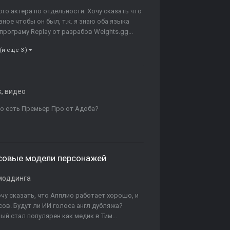
ого актера по отдельности. Хочу сказать что
вное чтобы он был, т.к. я знаю оба языка
програму Replay от разрабов Weights.gg...
(и ещё 3 )
к, видео
 но есть Премьер Про от Адоба?
лосовые модели персонажей
моддинга
чу сказать, что Апплио работает хорошо, и
сов. Будут ли ИИ голоса англ дубляжа?
й стал популярен как медик в Тим...