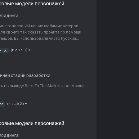
лосовые модели персонажей
моддинга
льше голосов ИИ наших любимых актеров
для своего так сказать проекта по помощи
льшой. Вы использовали чисто Русский...
(и ещё 3 )
rvc
анней стадии разработки
ь в команде Back To The Stalker, и возможно
(и ещё 2 )
пс
лосовые модели персонажей
моддинга