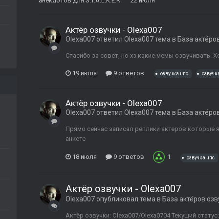
анекдотов для S.T.A.L.K.E.R.
22 июля
Актёр озвучки - Olexa007
Olexa007
ответил
Olexa007
тема в
База актёро
Спасибо за совет, но хз какие мемы озвучивать. Хо
19 июля
9 ответов
озвучка нпс
озвучк
Актёр озвучки - Olexa007
Olexa007
ответил
Olexa007
тема в
База актёро
Прямо сейчас записал реплики актеров которые я 
анкете
18 июля
9 ответов
1
озвучка нпс
Актёр озвучки - Olexa007
Olexa007
опубликовал тема в
База актёров озв
Актёр озвучки: Olexa007/Olexa0704 Текущий стату