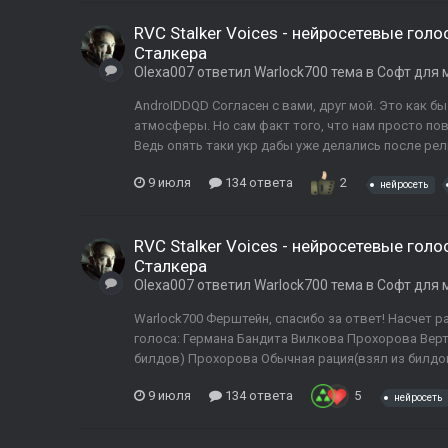
RVC Stalker Voices - нейросетевые го
Сталкера
Olexa007
ответил
Warlock700
тема в
Софт для 
AndroIDDQD Согласен с вами, друг мой. Это как бы 
атмосферы. Но сам факт того, что нам просто по
Ведь опять таки укр дабы уже делались после рели
9 июля
134 ответа
2
нейросеть
RVC Stalker Voices - нейросетевые го
Сталкера
Olexa007
ответил
Warlock700
тема в
Софт для 
Warlock700 Ферштейн, спасибо за ответ! Насчет р
голоса: Германа Бандита Вилкова Прохорова Верт
билдов) Прохорова Обычная рация(взял из билдов 
9 июля
134 ответа
5
нейросеть