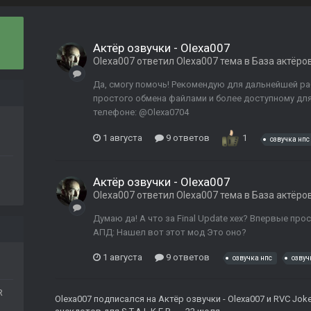
Актёр озвучки - Olexa007
Olexa007
ответил
Olexa007
тема в
База актёро
Да, смогу помочь! Рекомендую для дальнейшей ра
простого обмена файлами и более доступному для м
телефоне: @Olexa0704
1 августа
9 ответов
1
озвучка нпс
Актёр озвучки - Olexa007
Olexa007
ответил
Olexa007
тема в
База актёро
Думаю да! А что за Final Update хех? Впервые пр
АПД: Нашел вот этот мод Это оно?
1 августа
9 ответов
озвучка нпс
озвуч
R
Olexa007
подписался на
Актёр озвучки - Olexa007
и
RVC Jok