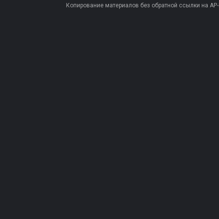
Копирование материалов без обратной ссылки на AP-PR