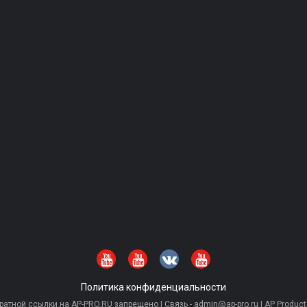
Политика конфиденциальности
тной ссылки на AP-PRO.RU запрещено | Связь - admin@ap-pro.ru | AP Producti