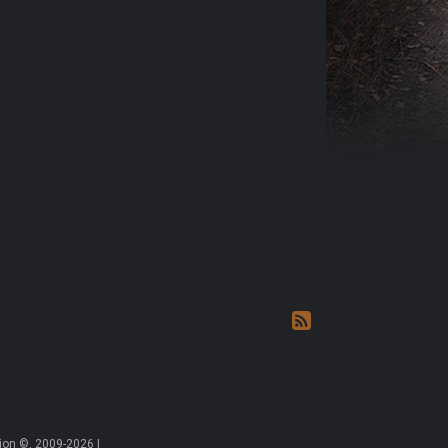
on ©, 2009-2026 |