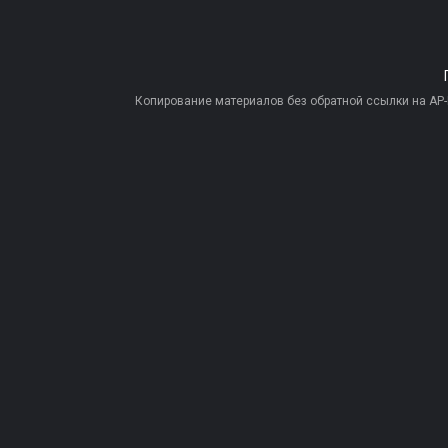
Копирование материалов без обратной ссылки на AP-PR