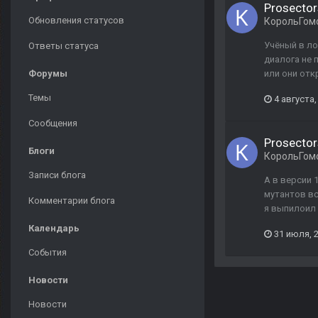
Prosector
Обновления статусов
КорольГом
Учёный в ло
Ответы статуса
диалога не 
Форумы
или они отк
Темы
4 августа,
Сообщения
Prosector
Блоги
КорольГом
Записи блога
А в версии 
мутантов вс
Комментарии блога
я выпилоил 
Календарь
31 июля, 
События
Новости
Новости