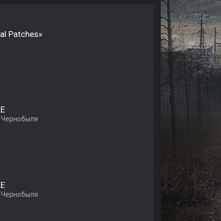
al Patches»
KE
 Чернобыля
KE
 Чернобыля