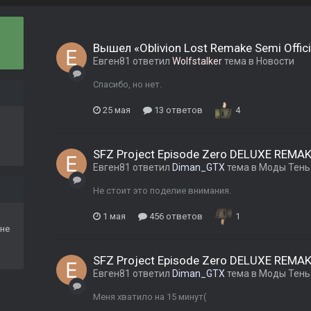
Вышел «Oblivion Lost Remake Semi Offici
Евген81
ответил
Wolfstalker
тема в
Новости
Спасибо, но нет.
25 мая
13 ответов
4
SFZ Project Episode Zero DELUXE REMA
Евген81
ответил
Diman_GTX
тема в
Моды Тень
Не стоит это поделие внимания.
1 мая
456 ответов
1
не
SFZ Project Episode Zero DELUXE REMA
Евген81
ответил
Diman_GTX
тема в
Моды Тень
Меня хватило на 15 минут(