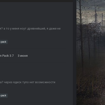
? а то у меня ноут древнейший, я даже не
n pack
 Pack 3.7
3 июня
га? через ядиск тупо нет возможности
n pack