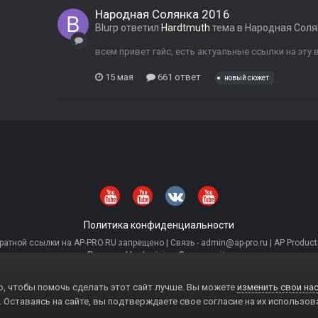
Народная Солянка 2016
Blurp
ответил
Hardtmuth
тема в
Народная Соля
всем привет гайс, есть актуальные ссылки на эту
15 мая
661 ответ
новый сюжет
Политика конфиденциальности
тной ссылки на AP-PRO.RU запрещено | Связь - admin@ap-pro.ru | AP Producti
Powered by Invision Community
, чтобы помочь сделать этот сайт лучше. Вы можете
изменить свои нас
. Оставаясь на сайте, вы подтверждаете свое согласие на их использов