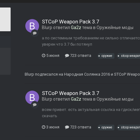
STCoP Weapon Pack 3.7
Blurp
ответил
Ga2z
тема в
Оружейные моды
а по системным требованиям не сильно отличается
уверен что 3.7 бы потянул
5 июня
723 ответа
оружие
stcop weapo
Blurp
подписался на
Народная Солянка 2016
и
STCoP Weapon
STCoP Weapon Pack 3.7
Blurp
ответил
Ga2z
тема в
Оружейные моды
всем привет. есть актуальная ссылка на гдиск/ме
скачать
3 июня
723 ответа
оружие
stcop weapo