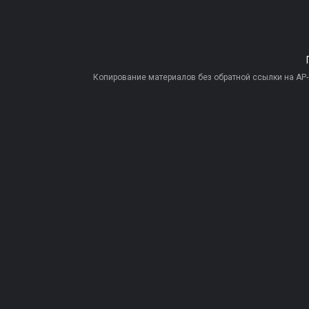
Копирование материалов без обратной ссылки на AP-PR