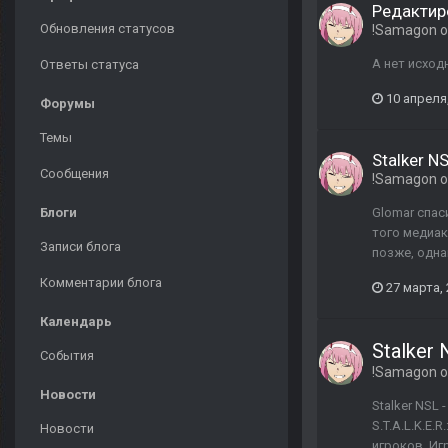
Редактир
Обновления статусов
!Samagon
о
А нет исход
Ответы статуса
10 апреля
Форумы
Темы
Stalker N
Сообщения
!Samagon
о
Блоги
Glomar спас
того медиак
Записи блога
позже, одна
Комментарии блога
27 марта,
Календарь
Stalker
События
!Samagon
о
Новости
Stalker NSL
S.T.A.L.K.E
Новости
игроков. Иг