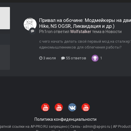
Привал на обочине: Модмейкеры на дви
Hike, NS OGSR, Ликвидация и др.)
Ph1ron
ответил
Wolfstalker
тема в
Новости
с чего начать делать свой первый мод на сталкер
единомышленников для облегчения работы?
3 июля
55 ответов
1
Политика конфиденциальности
тной ссылки на AP-PRO.RU запрещено | Связь - admin@ap-pro.ru | AP Producti