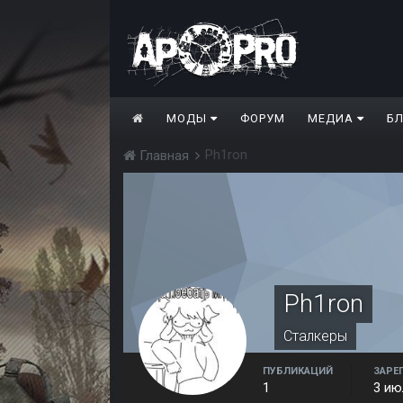
МОДЫ
ФОРУМ
МЕДИА
Б
Ph1ron
Главная
Ph1ron
Сталкеры
ПУБЛИКАЦИЙ
ЗАРЕ
1
3 ию