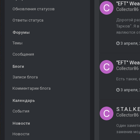
"EFT" Wea
Обновления статусов
Collector86
Дорогой раз
Ответы статуса
Тарков". Я 
Форумы
являются от
Темы
3 апреля,
Сообщения
"EFT" Wea
Блоги
Collector86
Записи блога
Есть такие,
Комментарии блога
3 апреля,
Календарь
S.T.A.L.K
События
Collector86
Новости
Один замети
заменив мод
Новости