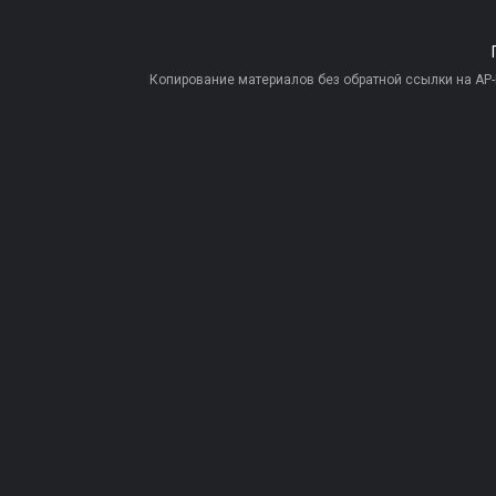
Копирование материалов без обратной ссылки на AP-PR