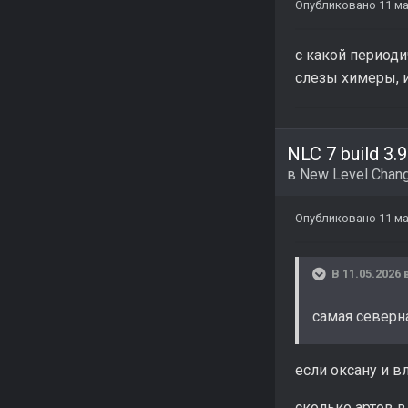
Опубликовано
11 м
с какой периоди
слезы химеры, и
NLC 7 build 3.9
в
New Level Chang
Опубликовано
11 м
В 11.05.2026 
самая северна
если оксану и в
сколько артов в