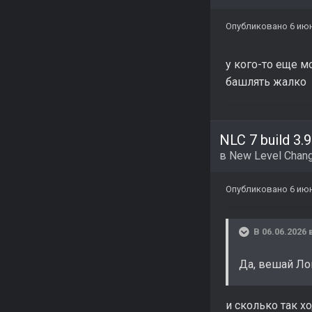
Опубликовано
6 ию
у кого-то еще м
башлять жалко
NLC 7 build 3.9
в
New Level Chang
Опубликовано
6 ию
В 06.06.2026 
Да, вешай Лом
и сколько так х