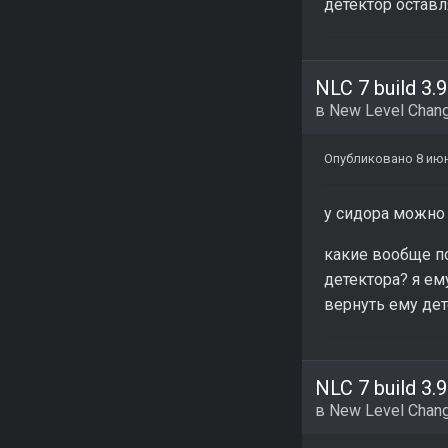
детектор оставл
NLC 7 build 3.9
в
New Level Chang
Опубликовано
8 ию
у сидора можно 
какие вообще по
детектора? я ем
вернуть ему де
NLC 7 build 3.9
в
New Level Chang