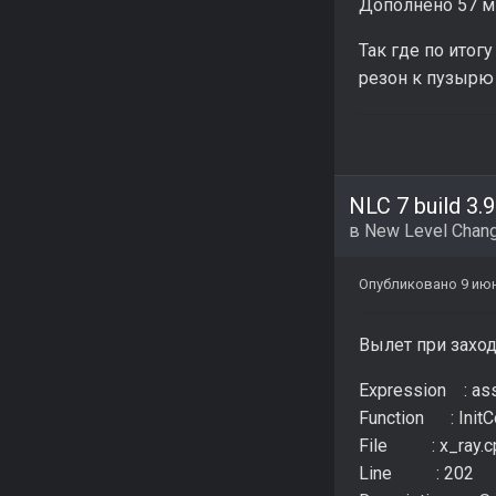
Дополнено 57 м
Так где по итог
резон к пузырю 
NLC 7 build 3.9
в
New Level Chang
Опубликовано
9 ию
Вылет при заход
Expression : ass
Function : InitC
File : x_ray.c
Line : 202