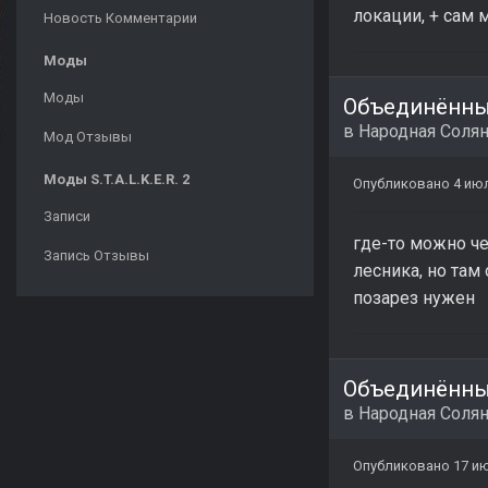
локации, + сам 
Новость Комментарии
Моды
Моды
Объединённый
в
Народная Соля
Мод Отзывы
Моды S.T.A.L.K.E.R. 2
Опубликовано
4 ию
Записи
где-то можно че
Запись Отзывы
лесника, но там
позарез нужен
Объединённый
в
Народная Соля
Опубликовано
17 и