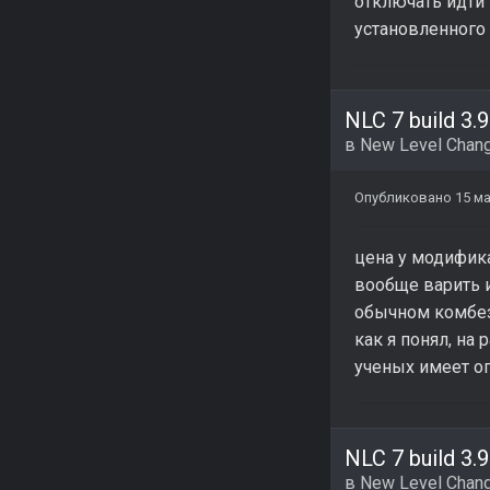
отключать идти 
установленного
NLC 7 build 3.9
в
New Level Chang
Опубликовано
15 м
цена у модифика
вообще варить и
обычном комбезе
как я понял, на
ученых имеет о
NLC 7 build 3.9
в
New Level Chang