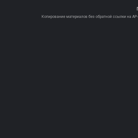
Копирование материалов без обратной ссылки на AP-PR