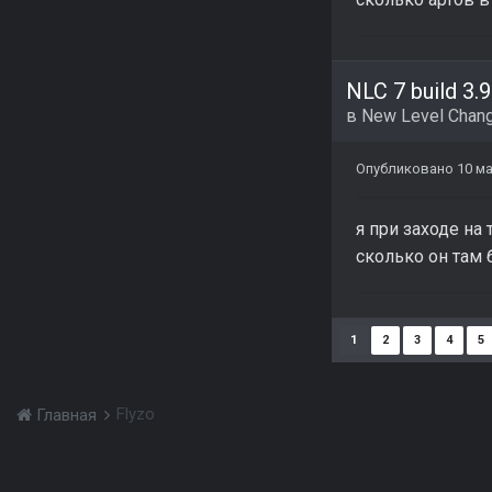
NLC 7 build 3.9
в
New Level Chang
Опубликовано
10 м
я при заходе на 
сколько он там 
1
2
3
4
5
Flyzo
Главная