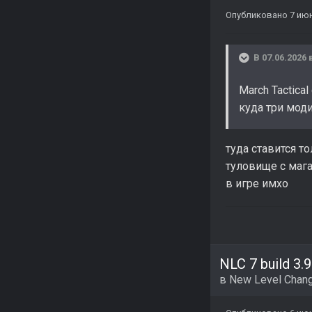
Опубликовано
7 ию
В 07.06.2026 
March Tactica
куда три мод
туда ставится то
туловище с мага
в игре имхо
NLC 7 build 3.9
в
New Level Chang