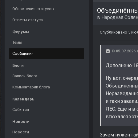
Обновления статусов
Объединённый
в
Народная Соля
Ответы статуса
Форумы
Опубликовано
5 ию
Темы
В 05.07.2026 
Сообщения
Дополнено 18
Блоги
Записи блога
Ну вот, очере
Объединённый 
Комментарии блога
Неразведанно
Календарь
и таки завал
ЛЕС. Еще и в 
События
втюхался хоть
Новости
Новости
Зачем нужен гай