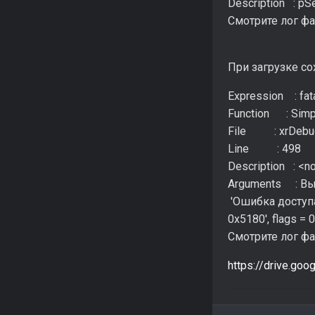
Description : pS
Смотрите лог ф
При загрузке со
Expression : fata
Function : Simpl
File : xrDebu
Line : 498
Description : <n
Arguments : Вы
'Ошибка доступа
0x5180', flags =
Смотрите лог ф
https://drive.g