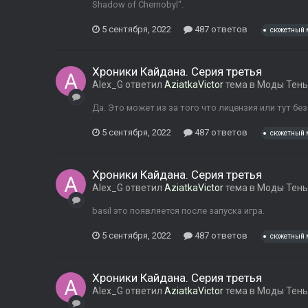
Shadow of Chernobyl".
5 сентября, 2022
487 ответов
сюжетный 
Хроники Кайдана. Серия третья
Alex_G
ответил
AziatkaVictor
тема в
Моды Тень
Да. Это может из за того что лицензия или тут бе
5 сентября, 2022
487 ответов
сюжетный 
Хроники Кайдана. Серия третья
Alex_G
ответил
AziatkaVictor
тема в
Моды Тень
basil это появляется после запуска игра.
5 сентября, 2022
487 ответов
сюжетный 
Хроники Кайдана. Серия третья
Alex_G
ответил
AziatkaVictor
тема в
Моды Тень