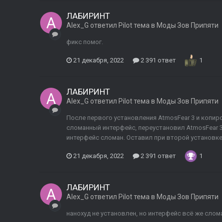
ЛАБИРИНТ
Alex_G
ответил
Pilot
тема в
Моды Зов Припяти
фикс помог.
21 декабря, 2022
2 391 ответ
1
ЛАБИРИНТ
Alex_G
ответил
Pilot
тема в
Моды Зов Припяти
После первого установления AtmosFear 3 и копир
сломанный интерфейс, переустановил AtmosFear 3
интерфейс сломан. Оставил при второй установке
21 декабря, 2022
2 391 ответ
1
ЛАБИРИНТ
Alex_G
ответил
Pilot
тема в
Моды Зов Припяти
нанохуд не установлен, но интерфейс всё же слом