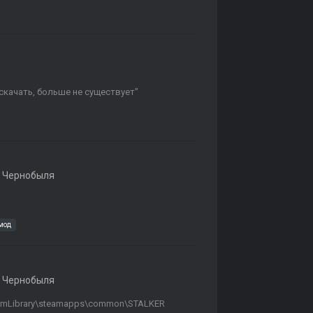
скачать, больше не существует"
 Чернобыля
мод
 Чернобыля
eamLibrary\steamapps\common\STALKER