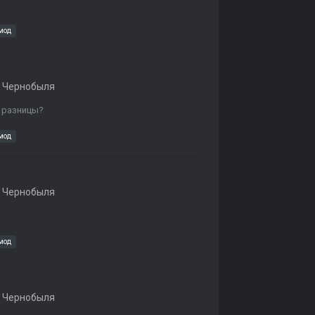
мод
 Чернобыля
з разницы?
мод
 Чернобыля
мод
 Чернобыля