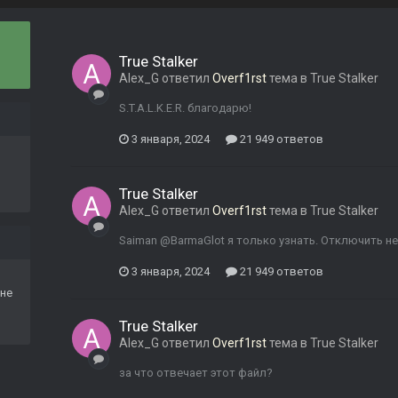
True Stalker
Alex_G
ответил
Overf1rst
тема в
True Stalker
S.T.A.L.K.E.R. благодарю!
3 января, 2024
21 949 ответов
True Stalker
Alex_G
ответил
Overf1rst
тема в
True Stalker
Saiman @BarmaGlot я только узнать. Отключить не
3 января, 2024
21 949 ответов
не
True Stalker
Alex_G
ответил
Overf1rst
тема в
True Stalker
за что отвечает этот файл?