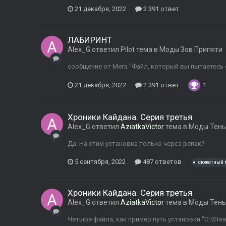
21 декабря, 2022
2 391 ответ
ЛАБИРИНТ
Alex_G
ответил
Pilot
тема в
Моды Зов Припяти
сообщение от Мега "Файл, который вы пытаетесь 
21 декабря, 2022
2 391 ответ
1
Хроники Кайдана. Серия третья
Alex_G
ответил
AziatkaVictor
тема в
Моды Тень
Да. На стим установка только через репак?
5 сентября, 2022
487 ответов
сюжетный 
Хроники Кайдана. Серия третья
Alex_G
ответил
AziatkaVictor
тема в
Моды Тень
Четыре файла, как пример путь установки "D:\St