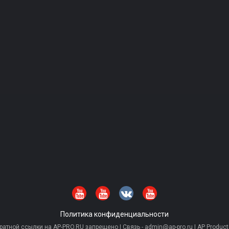
Политика конфиденциальности
тной ссылки на AP-PRO.RU запрещено | Связь - admin@ap-pro.ru | AP Producti