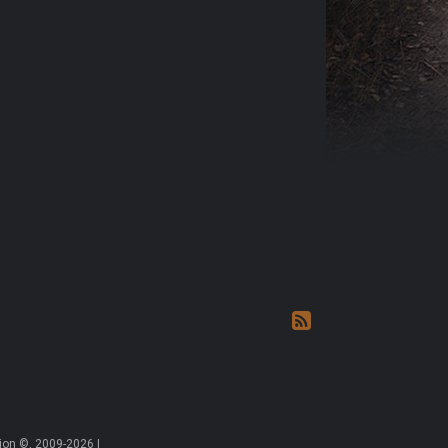
on ©, 2009-2026 |