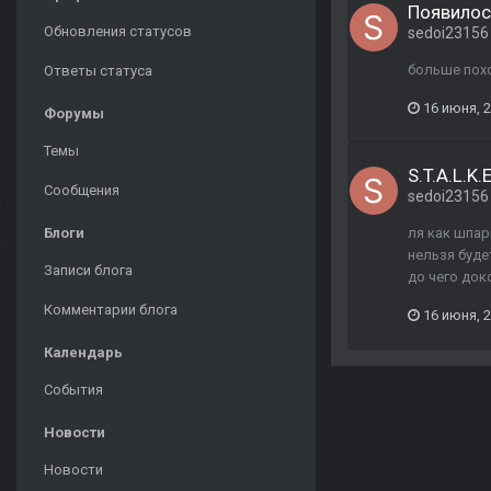
Появилос
Обновления статусов
sedoi23156
больше похо
Ответы статуса
16 июня, 
Форумы
Темы
S.T.A.L.K
Сообщения
sedoi23156
Блоги
ля как шпар
нельзя буде
Записи блога
до чего док
Комментарии блога
16 июня, 
Календарь
События
Новости
Новости