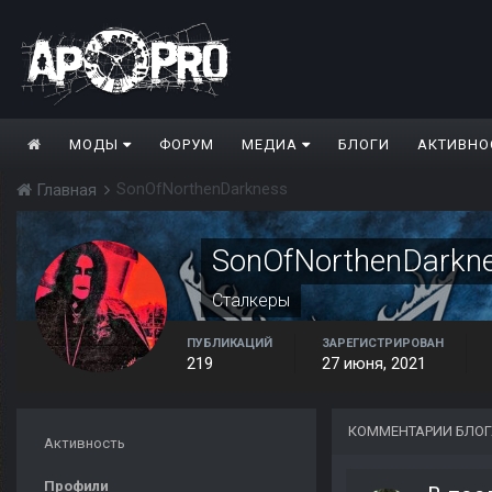
МОДЫ
ФОРУМ
МЕДИА
БЛОГИ
АКТИВНО
SonOfNorthenDarkness
Главная
SonOfNorthenDarkn
Сталкеры
ПУБЛИКАЦИЙ
ЗАРЕГИСТРИРОВАН
219
27 июня, 2021
КОММЕНТАРИИ БЛОГ
Активность
Профили