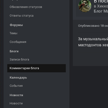
В пос
в
Хикко
Обновления статусов
Блог
Ma
Ответы статуса
Форумы
Опубликовано
18 ок
Темы
За музыкальный
Сообщения
мастодонтов хеви
Блоги
Записи блога
Комментарии блога
Календарь
События
Новости
Новости