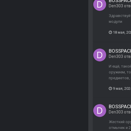
BOSSPACK
Den303
отв
Здравствуйт
модули
18 мая, 20
BOSSPACK
Den303
отв
И ещё, тако
оружием, то
предметов, 
9 мая, 202
BOSSPACK
Den303
отв
Жесткий ору
отмычек и 2