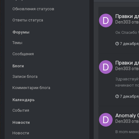
Обновления статусов
Правки д
Ответы статуса
Den303
отв
Форумы
Ок Спасибо !
Темы
7 декабря
Сообщения
Правки д
Блоги
Den303
отв
Записи блога
Здравствуйт
начинают по
Комментарии блога
7 декабря
Календарь
События
Anomaly 
Den303
отв
Новости
В mcm-меню
Новости