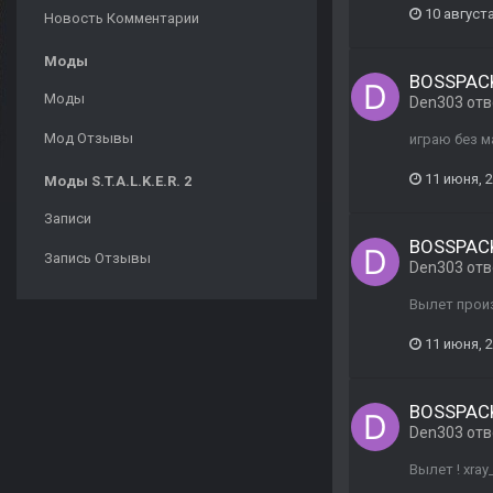
10 августа
Новость Комментарии
Моды
BOSSPACK
Моды
Den303
отв
Мод Отзывы
играю без м
11 июня, 
Моды S.T.A.L.K.E.R. 2
Записи
BOSSPACK
Запись Отзывы
Den303
отв
Вылет прои
11 июня, 
BOSSPACK
Den303
отв
Вылет ! xray