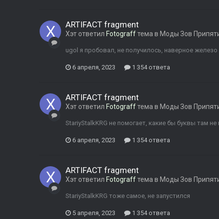
ARTIFACT fragment
Хэт
ответил
Fotograff
тема в
Моды Зов Припят
ugol я пробовал, не получилось, наверное железо 
6 апреля, 2023
1 354 ответа
ARTIFACT fragment
Хэт
ответил
Fotograff
тема в
Моды Зов Припят
StariyStalkKRG не помогает, какие бы буквы там н
6 апреля, 2023
1 354 ответа
ARTIFACT fragment
Хэт
ответил
Fotograff
тема в
Моды Зов Припят
StariyStalkKRG тоже самое, не запустился
5 апреля, 2023
1 354 ответа