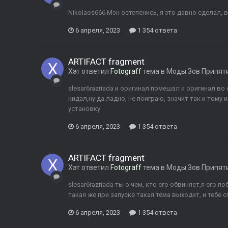
Nikolaos666 Мэн остепенись, я это давно сделал,
6 апреля, 2023
1 354 ответа
ARTIFACT fragment
Хэт
ответил
Fotograff
тема в
Моды Зов Припят
slesar6razriada и оригинал помешал и оригинал во
кидал,ну да ладно, не поиграю, значит так и тому 
установку
6 апреля, 2023
1 354 ответа
ARTIFACT fragment
Хэт
ответил
Fotograff
тема в
Моды Зов Припят
slesar6razriada ты о чем, кто его обвиняет,я его 
такая же при запуске такая тема выходит, и тебе с
6 апреля, 2023
1 354 ответа