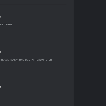
и
не тянет
и
е писал, жучок все равно появляется
и