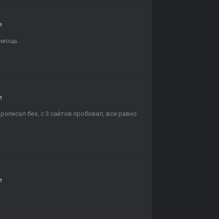
и
помощь
и
 прописал без, с 3 сайтов пробовал, все равно
и