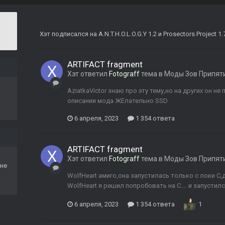
Хэт
подписался на
A.N.T.H.O.L.O.G.Y 1.2
и
Prosectors Project 1.
ARTIFACT fragment
Хэт
ответил
Fotograff
тема в
Моды Зов Припят
AziatkaVictor знаю про эту тему,но на других он не
описании мода ЖЕлательно SSD
6 апреля, 2023
1 354 ответа
ARTIFACT fragment
Хэт
ответил
Fotograff
тема в
Моды Зов Припят
не
WolfHeart амиго,она запустилась только с локи С
WolfHeart я решил попробовать на С.... и запустил
6 апреля, 2023
1 354 ответа
1