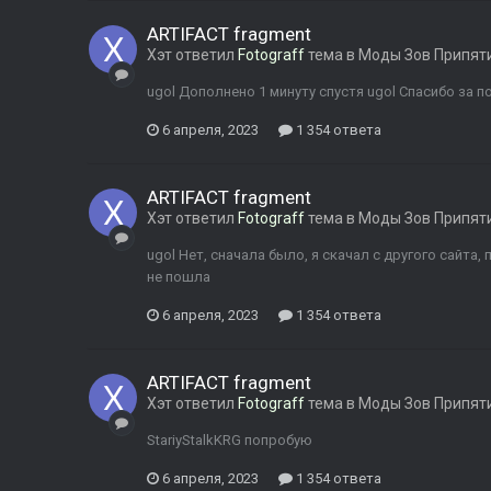
ARTIFACT fragment
Хэт
ответил
Fotograff
тема в
Моды Зов Припят
ugol Дополнено 1 минуту спустя ugol Спасибо за 
6 апреля, 2023
1 354 ответа
ARTIFACT fragment
Хэт
ответил
Fotograff
тема в
Моды Зов Припят
ugol Нет, сначала было, я скачал с другого сайта,
не пошла
6 апреля, 2023
1 354 ответа
ARTIFACT fragment
Хэт
ответил
Fotograff
тема в
Моды Зов Припят
StariyStalkKRG попробую
6 апреля, 2023
1 354 ответа