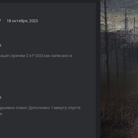
7
18 октября, 2023
и
 пашет,причем С и F SSD,как написано в
и
,душевно помог Дополнено 1 минуту спустя
ся