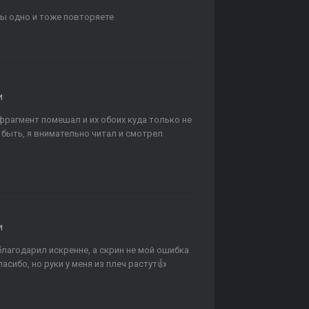
 вы одно и тоже повторяете
и
 фрагмент помешал и их обоих куда только не
и быть, я внимательно читал и смотрел
и
поблагодарил искренне, а скрин не мой ошибка
пасибо, но руки у меня из плеч растут👍