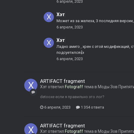
6 апреля, 2023
Хэт
Может из за железа, 3 последняя версии,
6 апреля, 2023
Хэт
Ладно амиго , хрен с этой модификаций, 
подсуетился
👍
6 апреля, 2023
ARTIFACT fragment
Хэт
ответил
Fotograff
тема в
Моды Зов Припят
detooxe если я правильно это лог?
6 апреля, 2023
1 354 ответа
ARTIFACT fragment
Хэт
ответил
Fotograff
тема в
Моды Зов Припят