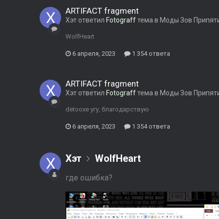
ARTIFACT fragment
Хэт
ответил
Fotograff
тема в
Моды Зов Припят
WolfHeart
6 апреля, 2023
1 354 ответа
ARTIFACT fragment
Хэт
ответил
Fotograff
тема в
Моды Зов Припят
detooxe угу, благодарствую
6 апреля, 2023
1 354 ответа
Хэт
WolfHeart
где ошибка?