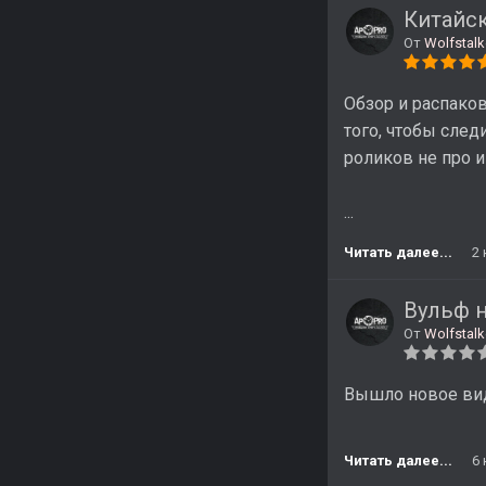
Китайск
От
Wolfstalk
Обзор и распако
того, чтобы след
роликов не про и
...
Читать далее...
2
Вульф н
От
Wolfstalk
Вышло новое виде
Читать далее...
6