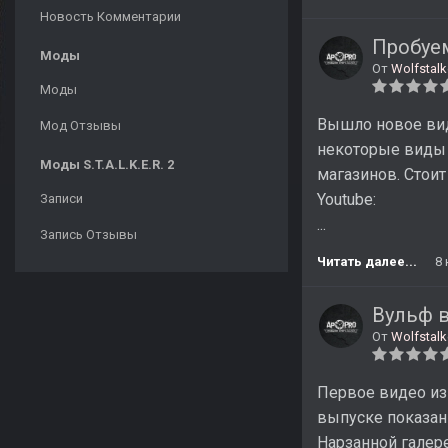
Новость Комментарии
Пробуем
Моды
От
Wolfstalk
Моды
Вышло новое виде
Мод Отзывы
некоторые виды 
Моды S.T.A.L.K.E.R. 2
магазинов. Стоит
Youtube:
Записи
...
Запись Отзывы
Читать далее...
8
Вульф в
От
Wolfstalk
Первое видео из
выпуске показан
Нарзанной галер