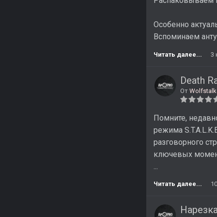
Распаковываем к
Особенно актуаль
Вспоминаем анту
Читать далее...
3
Death Ra
От
Wolfstalk
Помните, недавно
режима S.T.A.L.K
разговорного стр
ключевых момент
...
Читать далее...
1
Нарезк