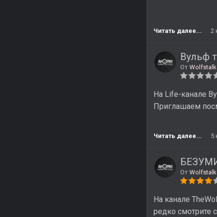
Читать далее...
2
Вульф т
От
Wolfstalk
На Life-канале 
Приглашаем пос
Читать далее...
5
БЕЗУМИЕ
От
Wolfstalk
На канале TheWol
редко смотрите с