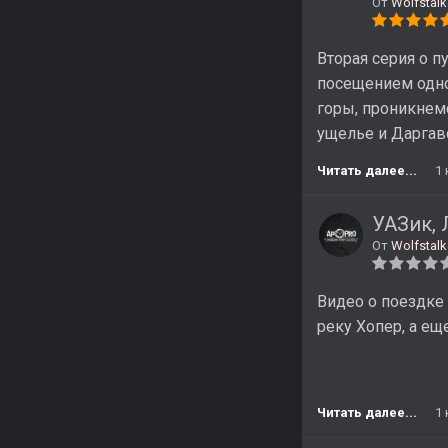
От
Wolfstalk
Вторая серия о п
посещением одно
горы, проникнем
ущелье и Даргав
Читать далее...
1
УАЗик,
От
Wolfstalk
Видео о поездке 
реку Хопер, а ещ
Читать далее...
1