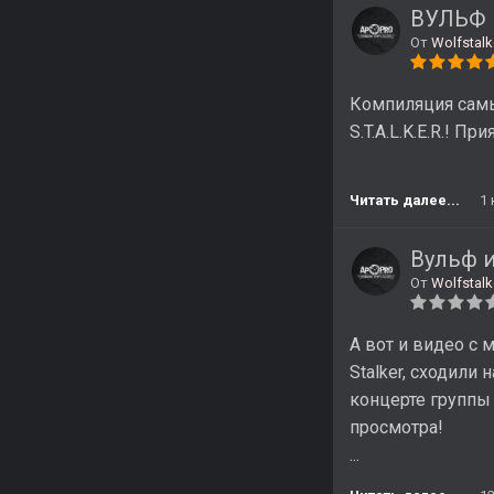
ВУЛЬФ 
От
Wolfstalk
Компиляция самы
S.T.A.L.K.E.R.! П
Читать далее...
1
Вульф и
От
Wolfstalk
А вот и видео с
Stalker, сходили
концерте группы 
просмотра!
...