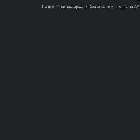
Копирование материалов без обратной ссылки на AP-PR