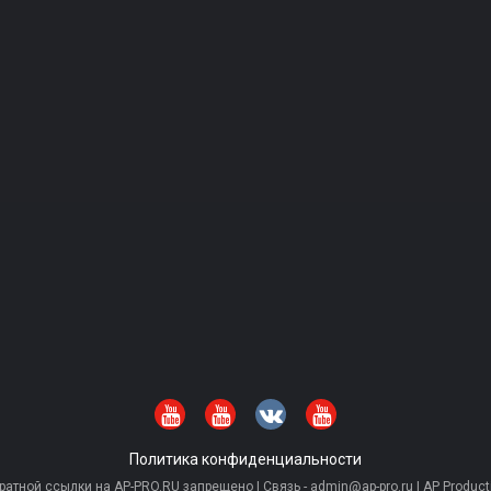
Политика конфиденциальности
тной ссылки на AP-PRO.RU запрещено | Связь - admin@ap-pro.ru | AP Producti