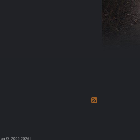
on ©, 2009-2026 |