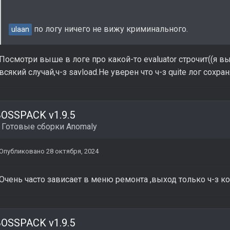
по логу ничего не вижу криминального.
ulaan
Посмотри выше в логе про какой-то evaluator строчит((я 
всякий случай,ч-з savload.Не уверен что ч-з quite лог сохраня
OSSPACK v1.9.5
в
Готовые сборки Anomaly
Опубликовано
28 октября, 2024
Очень часто зависает в меню ремонта ,выход только ч-з к
OSSPACK v1.9.5