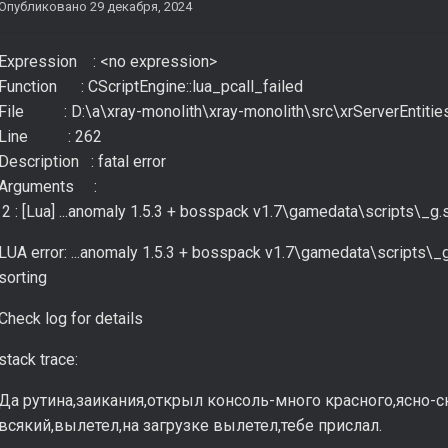
Опубликовано
29 декабря, 2024
Expression : <no expression>
Function : CScriptEngine::lua_pcall_failed
File : D:\a\xray-monolith\xray-monolith\src\xrServerEntitie
Line : 262
Description : fatal error
Arguments :
2 : [Lua] ...anomaly 1.5.3 + bosspack v1.7\gamedata\scripts\_g.s
LUA error: ...anomaly 1.5.3 + bosspack v1.7\gamedata\scripts\_g.s
sorting
Check log for details
stack trace:
Да рутина,заикания,открыл консоль-много красного,ясно-с
всякий,вылетел,на загрузке вылетел,тебе прислал.