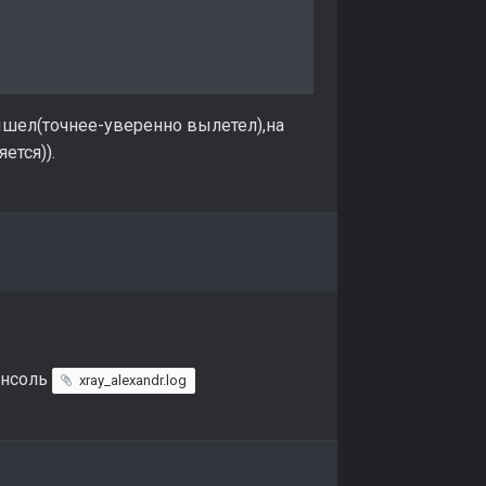
вышел(точнее-уверенно вылетел),на
ется)).
онсоль
xray_alexandr.log