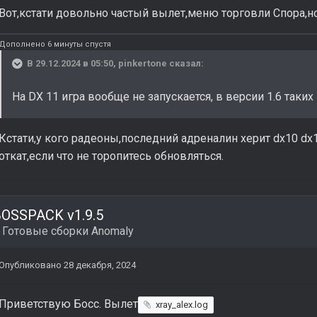
Вот,кстати довольно частый вылет,меню торговли Спора,но
Дополнено 6 минуты спустя
В 29.12.2024 в 05:50,
pinkertone
сказал:
На DX 11 игра вообще не запускается, в версии 1.6 таки
Кстати,у кого радеоны,последний адреналин херит dx10 dx1
откат,если что не торопитесь обновляться.
OSSPACK v1.9.5
в
Готовые сборки Anomaly
Опубликовано
28 декабря, 2024
Приветствую Босс. Вылет
xray_alex.log