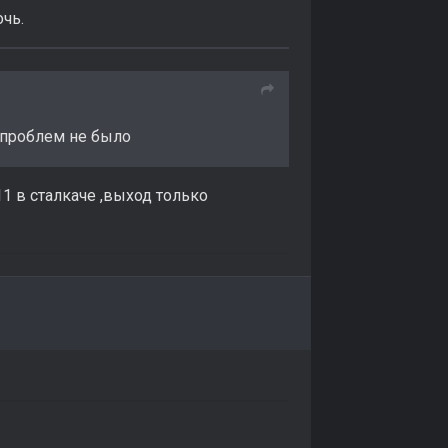
чь.
х проблем не было
1 в сталкаче ,выход только