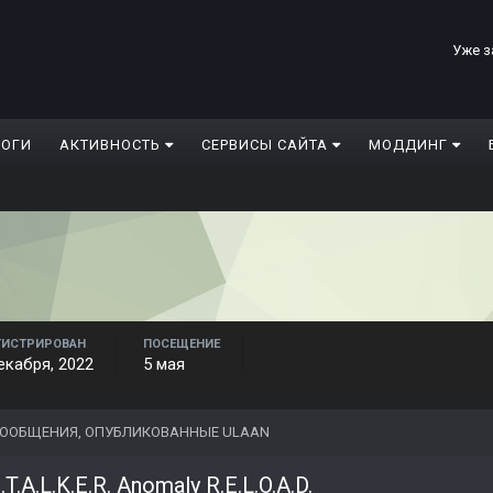
Уже з
ЛОГИ
АКТИВНОСТЬ
СЕРВИСЫ САЙТА
МОДДИНГ
ГИСТРИРОВАН
ПОСЕЩЕНИЕ
екабря, 2022
5 мая
ООБЩЕНИЯ, ОПУБЛИКОВАННЫЕ ULAAN
.T.A.L.K.E.R. Anomaly R.E.L.O.A.D.