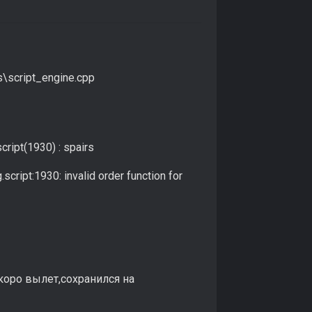
s\script_engine.cpp
cript(1930) : spairs
cript:1930: invalid order function for
коро вылет,сохранился на