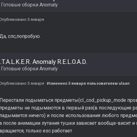
в
Готовые сборки Anomaly
Опубликовано
3 января
Да, спс,попробую.
.T.A.L.K.E.R. Anomaly R.E.L.O.A.D.
в
Готовые сборки Anomaly
Опубликовано
3 января
·
Изменено
3 января
пользователем ulaan
Перестали подыматься предметы(cl_cod_pickup_mode про
предметы не подымаются в первый раз(в последующие ра
падымается ничего) и после использования любого предме
а после анимации лутания тушки зависает вообще-висит и
вращается, только esc работает