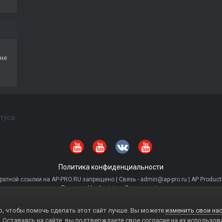
не
туса
Политика конфиденциальности
тной ссылки на AP-PRO.RU запрещено | Связь - admin@ap-pro.ru | AP Producti
Powered by Invision Community
, чтобы помочь сделать этот сайт лучше. Вы можете
изменить свои нас
. Оставаясь на сайте, вы подтверждаете свое согласие на их использов