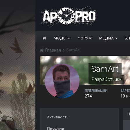
МОДЫ
ФОРУМ
МЕДИА
Б
SamArt
Главная
SamArt
Разработчики
ПУБЛИКАЦИЙ
ЗАРЕ
274
19 и
Н
Активность
Профили