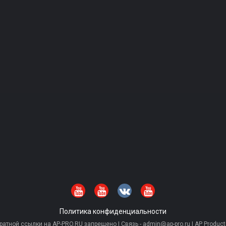
Политика конфиденциальности
тной ссылки на AP-PRO.RU запрещено | Связь - admin@ap-pro.ru | AP Producti