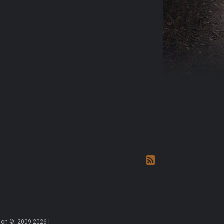
on ©, 2009-2026 |