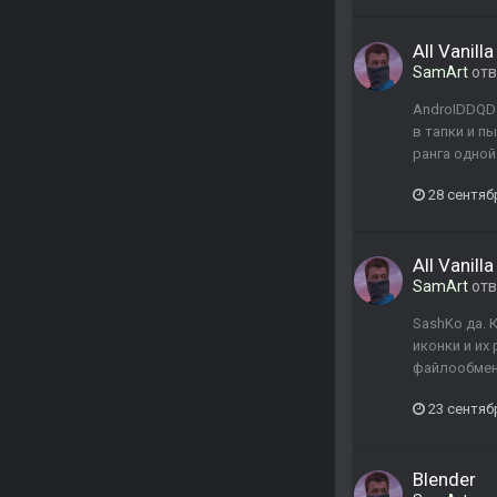
All Vanill
SamArt
отв
AndroIDDQD 
в тапки и п
ранга одной
28 сентяб
All Vanill
SamArt
отв
SashKo да. 
иконки и их
файлообменн
23 сентяб
Blender