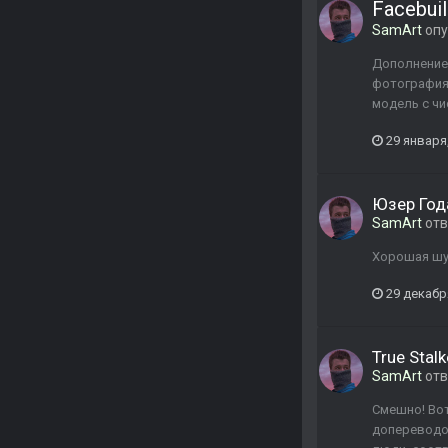
Facebui
SamArt
опу
Дополнение 
фотографиям
модель с чи
29 января
Юзер Год
SamArt
отв
Хорошая шу
29 декабр
True Stalk
SamArt
отв
Смешно! Вот
допереводом