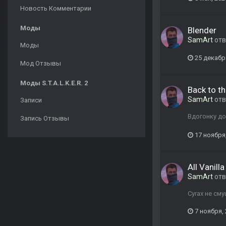
Новость Комментарии
Моды
Blender
SamArt
отв
Моды
25 декабр
Мод Отзывы
Моды S.T.A.L.K.E.R. 2
Back to th
SamArt
отв
Записи
Вдогонку д
Запись Отзывы
17 ноября
All Vanill
SamArt
отв
Cyrax не сму
7 ноября,