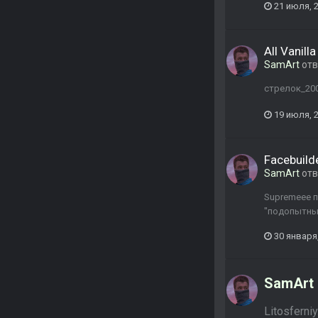
21 июля, 
All Vanill
SamArt
отв
стрелок_200
19 июля, 
Facebuild
SamArt
отв
Supremeee п
"подопытный
30 января
SamArt
Litosferniy