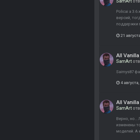
SamArt
отв
Policai а 3
версий, тог
поддержки г
21 августа
All Vanill
SamArt
отв
Saimys87 фа
4 августа,
All Vanill
SamArt
отв
Верно, но..
изменены то
моделей. А 