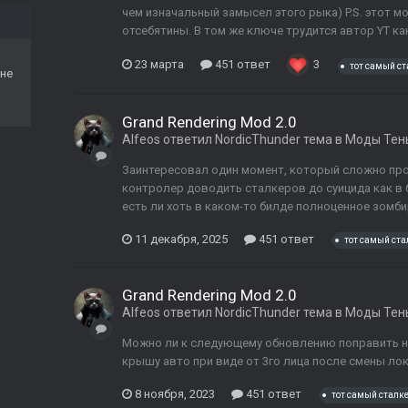
чем изначальный замысел этого рыка) P.S. этот м
отсебятины. В том же ключе трудится автор YT кана
23 марта
451 ответ
3
тот самый с
не
Grand Rendering Mod 2.0
Alfeos
ответил
NordicThunder
тема в
Моды Тен
Заинтересовал один момент, который сложно про
контролер доводить сталкеров до суицида как в 
есть ли хоть в каком-то билде полноценное зом
11 декабря, 2025
451 ответ
тот самый ста
Grand Rendering Mod 2.0
Alfeos
ответил
NordicThunder
тема в
Моды Тен
Можно ли к следующему обновлению поправить н
крышу авто при виде от 3го лица после смены ло
8 ноября, 2023
451 ответ
тот самый сталк