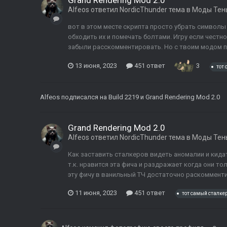
Grand Rendering Mod 2.0
Alfeos
ответил
NordicThunder
тема в
Моды Тен
вот в этом месте скрипта просто убрать символы -
обходить их и помечать болтами. Игру если честн
забыли расскомментировать. Но с твоим модом по
13 июня, 2023
451 ответ
3
тот
Alfeos
подписался на
Build 2219
и
Grand Rendering Mod 2.0
Grand Rendering Mod 2.0
Alfeos
ответил
NordicThunder
тема в
Моды Тен
Как заставить сталкеров видеть аномалии и кида
т.к. нравится эта фича и раздражает когда они то
эту фичу в ванильный ТЧ достаточно раскомментиро
11 июня, 2023
451 ответ
тот самый сталке