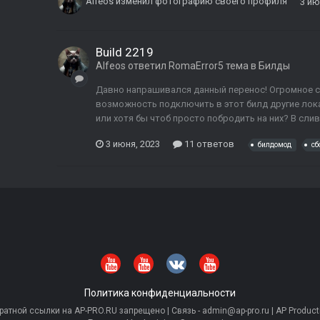
Alfeos
изменил фотографию своего профиля
3 ию
Build 2219
Alfeos
ответил
RomaError5
тема в
Билды
Давно напрашивался данный перенос! Огромное сп
возможность подключить в этот билд другие лок
или хотя бы чтоб просто побродить на них? В слив
3 июня, 2023
11 ответов
билдомод
сб
Политика конфиденциальности
тной ссылки на AP-PRO.RU запрещено | Связь - admin@ap-pro.ru | AP Producti