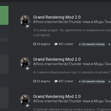
Grand Rendering Mod 2.0
Alfeos
ответил
NordicThunder
тема в
Моды Тен
Эта инфа радует. Вы двигаетесь в правильном нап
Lost Alpha).
24 марта
451 ответ
тот самый сталкер
Grand Rendering Mod 2.0
Alfeos
ответил
NordicThunder
тема в
Моды Тен
А с ним вообще реально где-то связаться кроме Y
23 марта
451 ответ
тот самый сталкер
Grand Rendering Mod 2.0
Alfeos
ответил
NordicThunder
тема в
Моды Тен
Отличная обнова и повод снова скачать. Отдельно