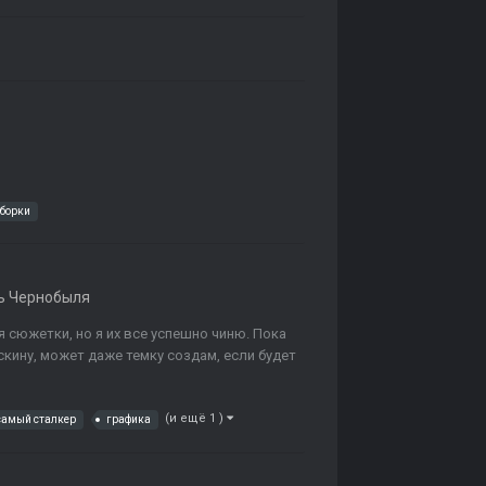
сборки
ь Чернобыля
сюжетки, но я их все успешно чиню. Пока
кину, может даже темку создам, если будет
(и ещё 1 )
 самый сталкер
графика