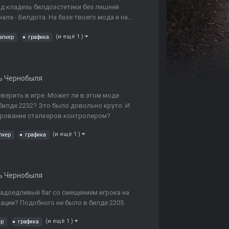
од кладезь билдоэстетики без лишней
ла - Билдота. На базе твоего мода и на...
(и ещё 1 )
талкер
графика
ь Чернобыля
верить в игре. Может ли в этом моде
билде 2232? Это было довольно круто. И
бирование сталкеров контролером?
(и ещё 1 )
лкер
графика
ь Чернобыля
адоедливый баг со смещением игрока на
кации? Подобного не было в билде 2205
(и ещё 1 )
ер
графика