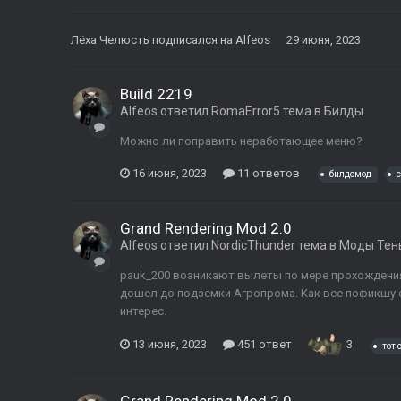
Лёха Челюсть
подписался на
Alfeos
29 июня, 2023
Build 2219
Alfeos
ответил
RomaError5
тема в
Билды
Можно ли поправить неработающее меню?
16 июня, 2023
11 ответов
билдомод
Grand Rendering Mod 2.0
Alfeos
ответил
NordicThunder
тема в
Моды Тен
pauk_200 возникают вылеты по мере прохождения 
дошел до подземки Агропрома. Как все пофикшу с
интерес.
13 июня, 2023
451 ответ
3
тот