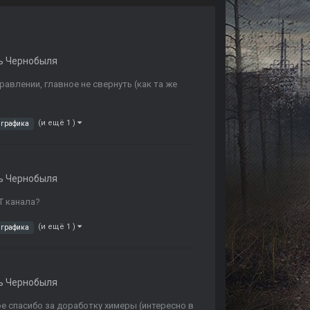
ь Чернобыля
равлении, главное не свернуть (как та же
(и ещё 1 )
графика
ь Чернобыля
T канала?
(и ещё 1 )
графика
ь Чернобыля
е спасибо за доработку химеры (интересно в