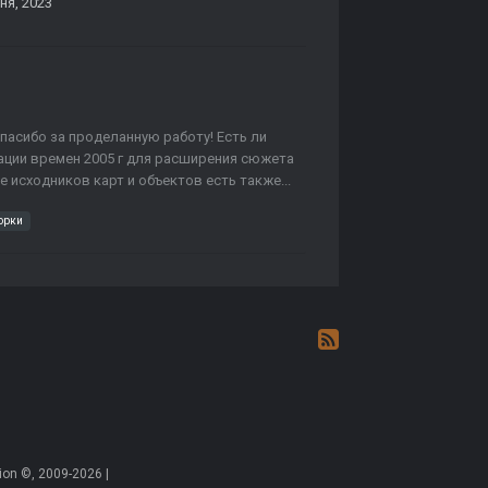
ня, 2023
асибо за проделанную работу! Есть ли
ации времен 2005 г для расширения сюжета
е исходников карт и объектов есть также...
орки
on ©, 2009-2026 |