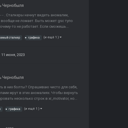
ь Чернобыля
 - . Сталкеры начнут видеть аномалии,
о вообще не ломает. Быть может gsc тупо
чему-то не работает. Если сможешь...
(и ещё 1 )
 самый сталкер
графика
11 июня, 2023
ь Чернобыля
ть в них болты? Спрашиваю чисто для себя,
лпами мрут в этих аномалиях. Чтобы вернуть
вать несколько строк в xr_motivator, но...
(и ещё 1 )
р
графика