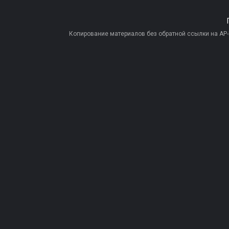
Копирование материалов без обратной ссылки на AP-PR