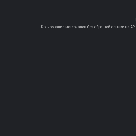
Копирование материалов без обратной ссылки на AP-PR