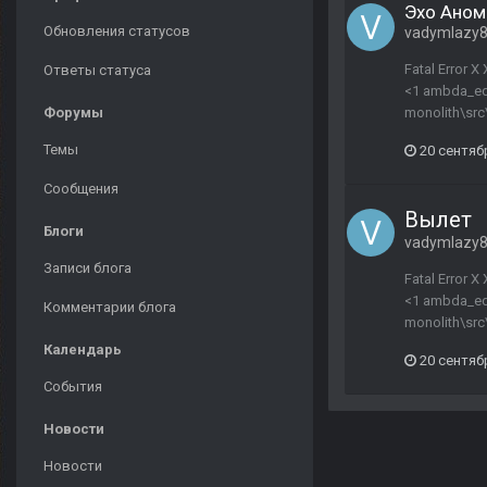
Эхо Аном
Обновления статусов
vadymlazy
Fatal Error 
Ответы статуса
<1 ambda_eda
Форумы
monolith\src\
Темы
20 сентяб
Сообщения
Вылет
Блоги
vadymlazy
Записи блога
Fatal Error 
<1 ambda_eda
Комментарии блога
monolith\src\
Календарь
20 сентяб
События
Новости
Новости