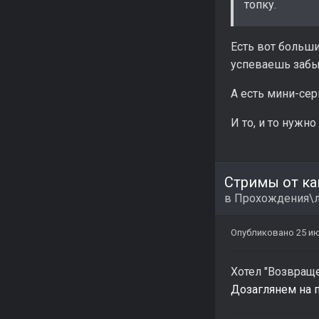
топку.
Есть вот больши
успеваешь забыт
А есть мини-сер
И то, и то нужно
Стримы от ка
в
Прохождения\л
Опубликовано
25 и
Хотел "Возвраще
Дозаглянем на п