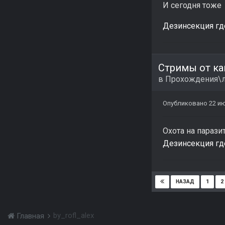
И сегодня тоже
Дезинсекция где-
Стримы от ка
в
Прохождения\л
Опубликовано
22 и
Охота на парази
Дезинсекция где-
1
2
НАЗАД
by_rofl_alex
Главная