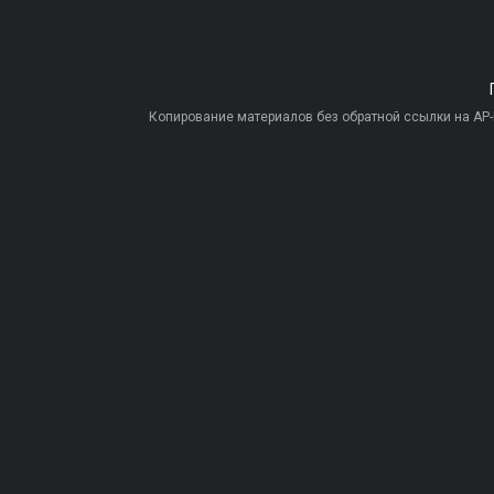
Копирование материалов без обратной ссылки на AP-PR