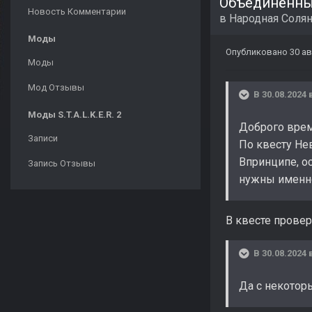
Объединённый
Новость Комментарии
в
Народная Соля
Моды
Опубликовано
30 ав
Моды
Мод Отзывы
В 30.08.2024 
Моды S.T.A.L.K.E.R. 2
Доброго време
Записи
По квесту Не
Впринципе, о
Запись Отзывы
нужны именно
В квесте прове
В 30.08.2024 
Да с некотор