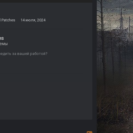
l Patches
14 июля, 2024
es
темы
 следить за вашей работой?