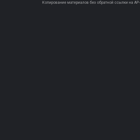
Копирование материалов без обратной ссылки на AP-PR