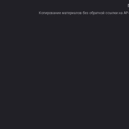
Копирование материалов без обратной ссылки на AP-PR