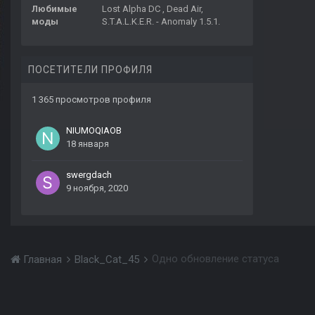
Любимые
Lost Alpha DC , Dead Air,
моды
S.T.A.L.K.E.R. - Anomaly 1.5.1.
ПОСЕТИТЕЛИ ПРОФИЛЯ
1 365 просмотров профиля
NIUMOQIAOB
18 января
swergdach
9 ноября, 2020
Одно обновление статуса
Главная
Black_Cat_45