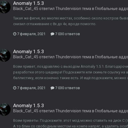
Anomaly 1.5.3
Black_Cat_45
ответил
Thundervision
тема в
Глобальные адд
Такая же фигня, во многих местах, особенно около костров быва
снизил сглаживание с 8х до 4х, вроде помогло.
7 февраля, 2021
7 030 ответов
Anomaly 1.5.3
Black_Cat_45
ответил
Thundervision
тема в
Глобальные адд
Всем привет, поздравляю с выходом Anomaly 1.5.1. Благодароч
разработке этого шедевра! Подскажите или скиньте ссылку на а
баллистику, если конечно такие есть. И ещё подскажите, можно 
7 февраля, 2021
7 030 ответов
Anomaly 1.5.3
Black_Cat_45
ответил
Thundervision
тема в
Глобальные адд
Всем приветы. Подскажите. этот мод можно ставить на диск С (
А то блин со свободным местом на компе напряг, а удалять особо