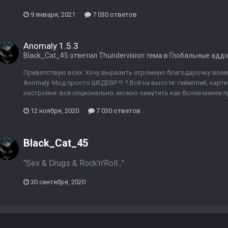
9 января, 2021
7 030 ответов
Anomaly 1.5.3
Black_Cat_45
ответил
Thundervision
тема в
Глобальные адд
Приветствую всех. Хочу выразить огромную благодарочку всем к
Anomaly. Мод просто ШЕДЕВР !!! ? Всё на высоте: геймплей, карт
настройки: всё опционально, можно замутить как более-менее пр
12 ноября, 2020
7 030 ответов
Black_Cat_45
"Sex & Drugs & Rock'n'Roll..."
30 сентября, 2020