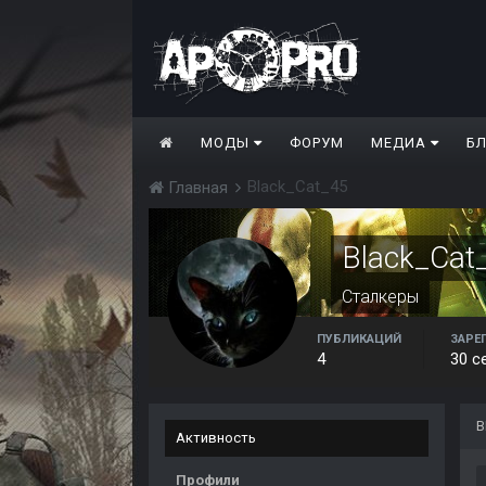
МОДЫ
ФОРУМ
МЕДИА
Б
Black_Cat_45
Главная
Black_Cat
Сталкеры
ПУБЛИКАЦИЙ
ЗАРЕ
4
30 с
В
Активность
Профили