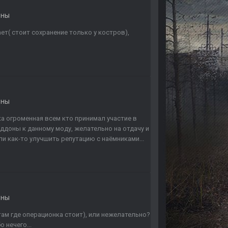
оны
ет( стоит сохранение только у костров),
оны
ка огроменная всем кто принимал участие в
ддоны к данному моду, желательно на отдачу и
ли как-то улучшить репутацию с наёмниками...
оны
там где операционка стоит), или нежелательно?
 нечего...